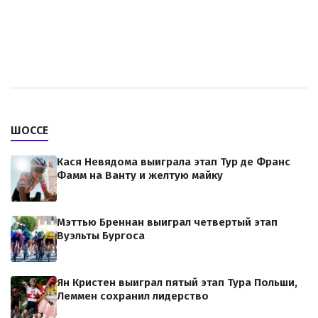
ШОССЕ
Кася Невядома выиграла этап Тур де Франс
Фамм на Ванту и желтую майку
Мэттью Бреннан выиграл четвертый этап
Вуэльты Бургоса
Ян Кристен выиграл пятый этап Тура Польши,
Леммен сохранил лидерство