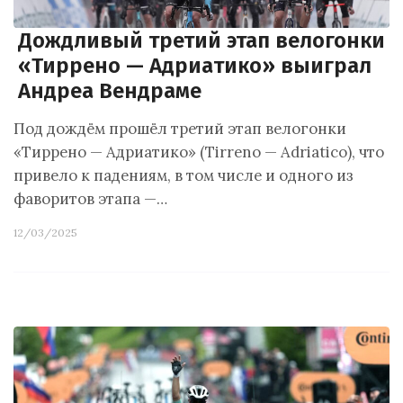
Дождливый третий этап велогонки
«Тиррено — Адриатико» выиграл
Андреа Вендраме
Под дождём прошёл третий этап велогонки
«Тиррено — Адриатико» (Tirreno — Adriatico), что
привело к падениям, в том числе и одного из
фаворитов этапа —…
12/03/2025