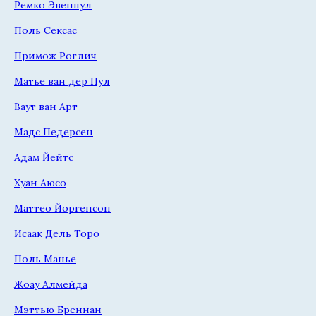
Ремко Эвенпул
Поль Сексас
Примож Роглич
Матье ван дер Пул
Ваут ван Арт
Мадс Педерсен
Адам Йейтс
Хуан Аюсо
Маттео Йоргенсон
Исаак Дель Торо
Поль Манье
Жоау Алмейда
Мэттью Бреннан