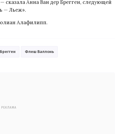
 — сказала Анна Ван дер Брегген, следующей
ь — Льеж».
юлиан Алафилипп.
 Брегген
Флеш Валлонь
РЕКЛАМА