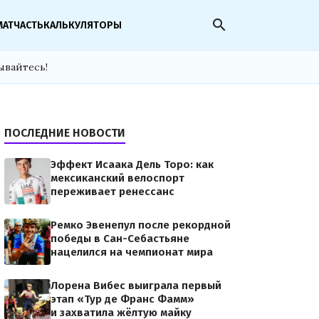
search
МАТЧАСТЬ
КАЛЬКУЛЯТОРЫ
ывайтесь!
ПОСЛЕДНИЕ НОВОСТИ
Эффект Исаака Дель Торо: как
мексиканский велоспорт
переживает ренессанс
Ремко Эвенепул после рекордной
победы в Сан-Себастьяне
нацелился на чемпионат мира
Лорена Вибес выиграла первый
этап «Тур де Франс Фамм»
и захватила жёлтую майку