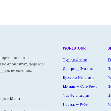
WORLDTOUR
В
орте: новостях,
Тур де Франс
Т
и компонентах, форме и
Джиро д'Италия
Й
ндарь велогонок.
Вуэльта Испании
Р
Милан — Сан-Ремо
П
Тур Фландрии
П
рше 18 лет.
Париж — Рубе
М