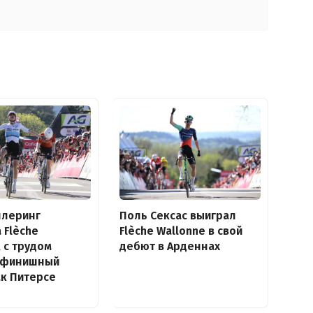
ллеринг
Поль Сексас выиграл
 Flèche
Flèche Wallonne в свой
, с трудом
дебют в Арденнах
 финишный
к Питерсе