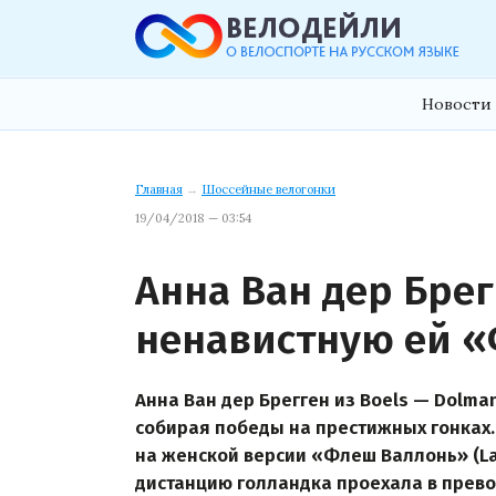
Новости 
Главная
→
Шоссейные велогонки
19/04/2018 — 03:54
Анна Ван дер Бре
ненавистную ей 
Анна Ван дер Брегген из Boels — Dolman
собирая победы на престижных гонках.
на женской версии «Флеш Валлонь» (La 
дистанцию голландка проехала в прево