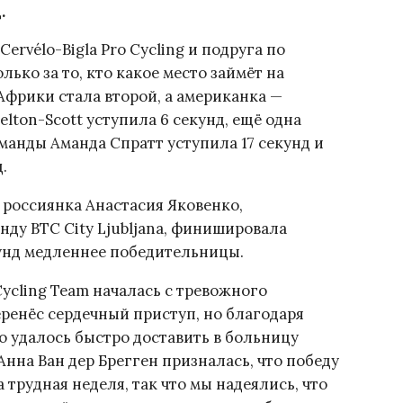
.
rvélo-Bigla Pro Cycling и подруга по
ько за то, кто какое место займёт на
Африки стала второй, а американка —
elton-Scott уступила 6 секунд, ещё одна
анды Аманда Спратт уступила 17 секунд и
.
 россиянка Анастасия Яковенко,
анду BTC City Ljubljana, финишировала
кунд медленнее победительницы.
Cycling Team началась с тревожного
ренёс сердечный приступ, но благодаря
 удалось быстро доставить в больницу
 Анна Ван дер Брегген призналась, что победу
 трудная неделя, так что мы надеялись, что