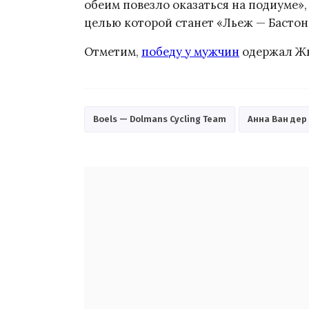
обеим повезло оказаться на подиуме»,
целью которой станет «Льеж — Бастон
Отметим,
победу у мужчин
одержал Ж
Boels — Dolmans Cycling Team
Анна Ван дер