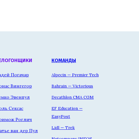
ЕЛОГОНЩИКИ
КОМАНДЫ
адей Погачар
Alpecin — Premier Tech
онас Вингегор
Bahrain — Victorious
емко Эвенпул
Decathlon CMA CGM
оль Сексас
EF Education —
EasyPost
римож Роглич
Lidl — Trek
атье ван дер Пул
Netcompany INEOS