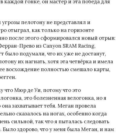
 в каждой гонке, он мастер и эта победа для
.
 угрозы пелотону не представлял и
о отыграл, как только на горизонте
енно после этого сформировался новый отрыв:
 Ферран-Прево из Canyon SRAM Racing,
т было подумали, что их уже не достанут,
отону их нагнать, хотя эта четвёрка и имела
ее восхождение полностью смешало карты,
регген.
у что Мюр де Уи, потому что это
логонка, это болезненная велогонка, но я
 она захватывает тебя. Меган провела
ельно сказалось на ногах, особенно когда
ень сильной, так что я пыталась следовать
. Было здорово, что у меня была Меган, и нам