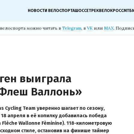
НОВОСТИ ВЕЛОСПОРТА
ШОССЕ
ТРЕК
ВЕЛОКРОСС
МТБ
велоспорта можно читать в
Telegram
, в
VK
или
MAX
. Подпис
гген выиграла
«Флеш Валлонь»
s Cycling Team уверенно шагает по сезону,
 18 апреля в её копилку добавилась победа
Flèche Wallonne Fèminine). 118-километровую
сходном стиле, остановив на финише таймер