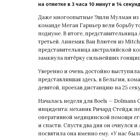
на отметке в 3 часа 10 минут и 14 секунд
Даже многоопытные Эшли Мулман из Ce
команде Меган Гарньер вели борьбу тол
подиуме. В итоге, представительница 
третьей. Аннемик Ван Влютен из Mitch
представительница австралийской ком
замкнула пятёрку сильнейших гонщиц
Уверенно и очень достойно выступила
представлявшая здесь, в Бельгии, ком
девятой, проехав дистанцию на 25 се
Началась неделя для Boels — Dolmans 
инцидента: механик Ричард Стейдж пе
оперативной медицинской помощи его
и спасти. Спустя два дня он очнулся и
посвятила она именно ему. «У нас была