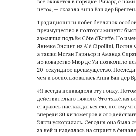
всё окажется в порядке. Ричард с нами
него», — сказала Анна Ван дер Брегген
Традиционный побег беглянок особой
преимущество в полторы минуты быстр
замаячил подъём Côte d’Ereffe. Но им
Яннеке Энсинг из Alé Cipollini, Полин
а также Меган Гарньер и Аманда Спрат
но коварство Мюр де Уи позволило пел
20-секундное преимущество. Последн
чем и воспользовалась Анна Ван дер Б
«Я всегда ненавидела эту гонку. Потом
действительно тяжело. Это тяжёлая ве
стараюсь наслаждаться ею, потому что
впереди 30 километров и это действит
Эшли ускорилась. Сегодня она была оч
за ней и надеялась на спринт в финале