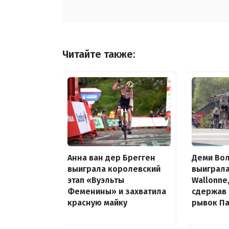
Читайте также:
Деми Во
Анна ван дер Брегген
выиграла
выиграла королевский
Wallonne
этап «Вуэльты
сдержав
Феменины» и захватила
рывок Па
красную майку