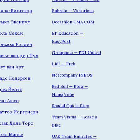
онас Вингегор
Bahrain — Victorious
емко Эвенпул
Decathlon CMA CGM
оль Сексас
EF Education —
EasyPost
римож Роглич
Groupama — FDJ United
атье ван дер Пул
Lidl — Trek
аут ван Арт
Netcompany INEOS
адс Педерсен
Red Bull — Bora —
дам Йейтс
Hansgrohe
уан Аюсо
Soudal Quick-Step
аттео Йоргенсон
Team Visma — Lease a
саак Дель Торо
Bike
оль Манье
UAE Team Emirates —