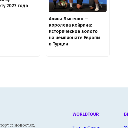
ту 2027 года
Алина Лысенко —
королева кейрина:
историческое золото
на чемпионате Европы
в Турции
WORLDTOUR
В
орте: новостях,
Тур де Франс
Т