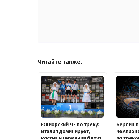
Читайте также:
Юниорский ЧЕ по треку:
Берлин 
Италия доминирует,
чемпион
Россия и Германия берут
по треко