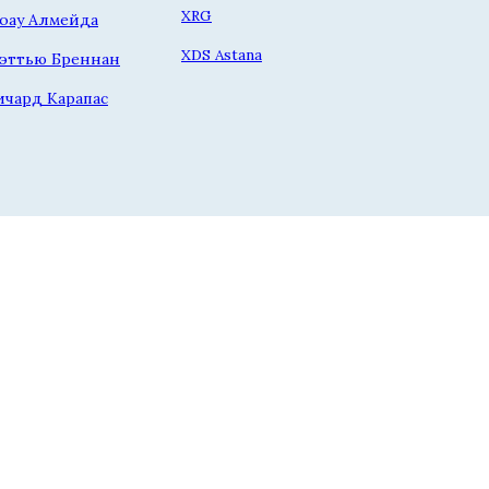
XRG
оау Алмейда
XDS Astana
эттью Бреннан
ичард Карапас