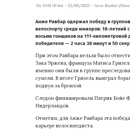
Du VAM 111 km - 23/09/2023 - Anze Ravbar (Slov
Анже Равбар одержал победу в группо
велоспорту среди юниоров: 18-летний 
восьми гонщиков на 111-километровой д
победителя — 2 часа 38 минут и 50 секу
При этом Равбара нельзя было отнести
Зака Эржена, француза Матиса Гризел
именно они были в группе преследоват
сумели. В итоге Гризель выиграл борьб
подиум за бронзой.
Следом финишировали Патрик Бойе Фр
Нидерландов.
Отметим, для Анже Равбара эта побед
карьере велосипедиста.