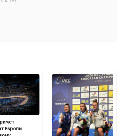
РЕКЛАМА
примет
ат Европы
вому