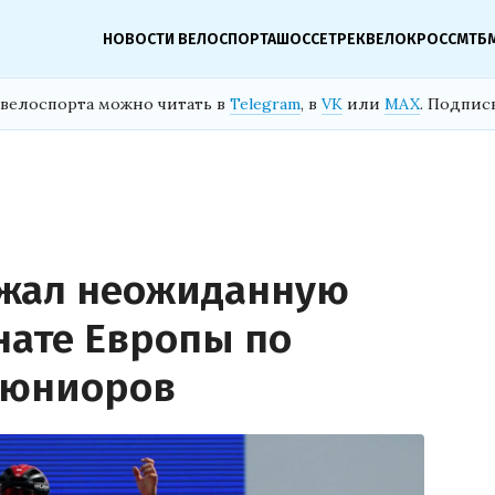
НОВОСТИ ВЕЛОСПОРТА
ШОССЕ
ТРЕК
ВЕЛОКРОСС
МТБ
велоспорта можно читать в
Telegram
, в
VK
или
MAX
. Подпис
ржал неожиданную
нате Европы по
 юниоров