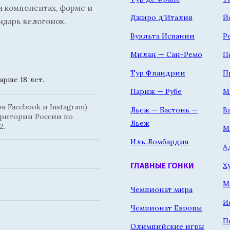
и компонентах, форме и
Джиро д'Италия
Й
ндарь велогонок.
Вуэльта Испании
Р
Милан — Сан-Ремо
П
Тур Фландрии
П
рше 18 лет.
Париж — Рубе
М
 Facebook и Instagram)
Льеж — Бастонь —
В
рритории России по
Льеж
2.
М
Иль Ломбардия
А
Х
ГЛАВНЫЕ ГОНКИ
М
Чемпионат мира
И
Чемпионат Европы
П
Олимпийские игры