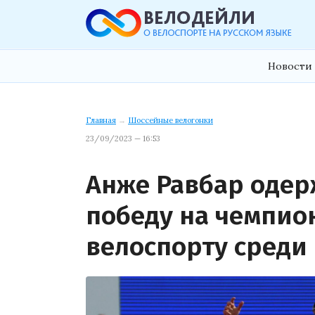
Новости 
Главная
→
Шоссейные велогонки
23/09/2023 — 16:53
Анже Равбар оде
победу на чемпио
велоспорту среди