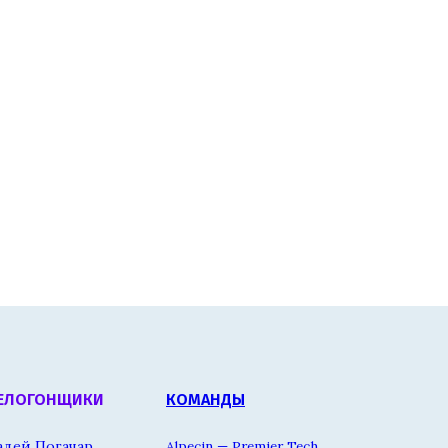
ЕЛОГОНЩИКИ
КОМАНДЫ
адей Погачар
Alpecin — Premier Tech