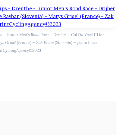
 — Junior Men’s Road Race — Drijber — Col Du VAM 111 km —
s Grisel (France) — Zak Erzen (Slovenia) — photo Luca
intCyclingAgency©2023