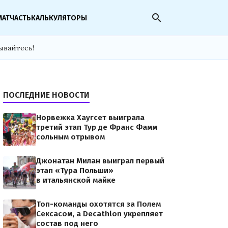
search
МАТЧАСТЬ
КАЛЬКУЛЯТОРЫ
ывайтесь!
ПОСЛЕДНИЕ НОВОСТИ
Норвежка Хаугсет выиграла
третий этап Тур де Франс Фамм
сольным отрывом
Джонатан Милан выиграл первый
этап «Тура Польши»
в итальянской майке
Топ-команды охотятся за Полем
Сексасом, а Decathlon укрепляет
состав под него