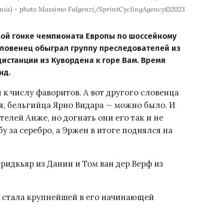
enia) - photo Massimo Fulgenzi/SprintCyclingAgency©2023
вой гонке чемпионата Европы по шоссейному
словенец обыграл группу преследователей из
истанции из Кувордена к горе Вам. Время
нд.
 к числу фаворитов. А вот другого словенца
я, бельгийца Ярно Видара — можно было. И
елей Анже, но догнать они его так и не
у за серебро, а Эржен в итоге поднялся на
идкьяр из Дании и Том ван дер Верф из
а стала крупнейшей в его начинающей