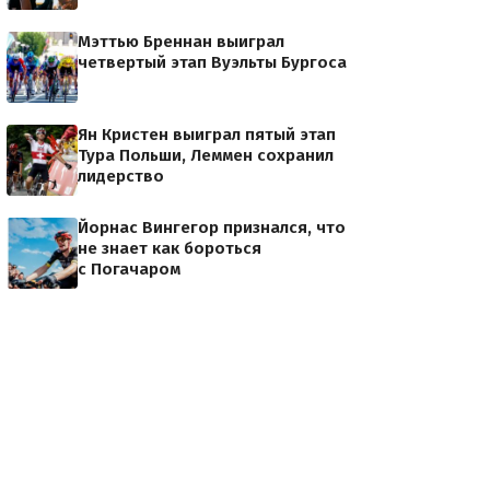
Мэттью Бреннан выиграл
четвертый этап Вуэльты Бургоса
Ян Кристен выиграл пятый этап
Тура Польши, Леммен сохранил
лидерство
Йорнас Вингегор признался, что
не знает как бороться
с Погачаром