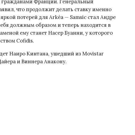
ся гражданами Франции. Генеральный
явил, что продолжит делать ставку именно
яркой потерей для Arkéa — Samsic стал Андре
себя должным образом и теперь находится в
аменой ему станет Насер Буанни, у которого
твом Cofidis.
удет Наиро Кинтана, ушедший из Movistar
Дайера и Виннера Анакону.