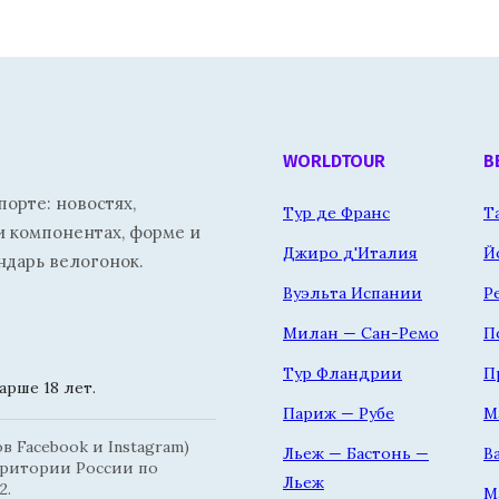
WORLDTOUR
В
орте: новостях,
Тур де Франс
Т
и компонентах, форме и
Джиро д'Италия
Й
ндарь велогонок.
Вуэльта Испании
Р
Милан — Сан-Ремо
П
Тур Фландрии
П
рше 18 лет.
Париж — Рубе
М
 Facebook и Instagram)
Льеж — Бастонь —
В
рритории России по
Льеж
2.
М