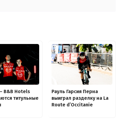
 – B&B Hotels
Рауль Гарсия Перна
аются титульные
выиграл разделку на La
ы
Route d’Occitanie