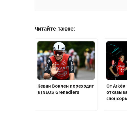
Читайте также:
Кевин Воклен переходит
От Arkéa
в INEOS Grenadiers
отказыв
спонсор