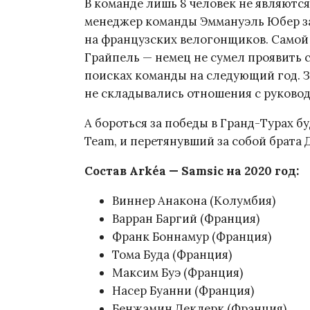
В команде лишь 8 человек не являют
менеджер команды Эммануэль Юбер за
на французских велогонщиков. Самой 
Грайпель — немец не сумел проявить 
поисках команды на следующий год. З
не складывались отношения с руководс
А бороться за победы в Гранд-Турах б
Team, и перетянувший за собой брата 
Состав Arkéa — Samsic на 2020 год:
Виннер Анакона (Колумбия)
Варран Баргий (Франция)
Франк Боннамур (Франция)
Тома Буда (Франция)
Максим Буэ (Франция)
Насер Буанни (Франция)
Бенжамин Деклерк (Франция)