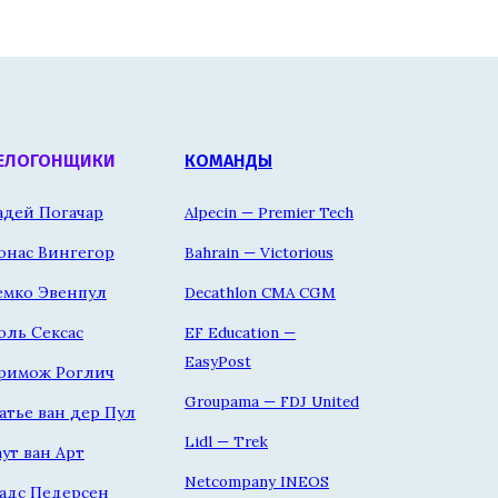
ЕЛОГОНЩИКИ
КОМАНДЫ
адей Погачар
Alpecin — Premier Tech
онас Вингегор
Bahrain — Victorious
емко Эвенпул
Decathlon CMA CGM
оль Сексас
EF Education —
EasyPost
римож Роглич
Groupama — FDJ United
атье ван дер Пул
Lidl — Trek
аут ван Арт
Netcompany INEOS
адс Педерсен