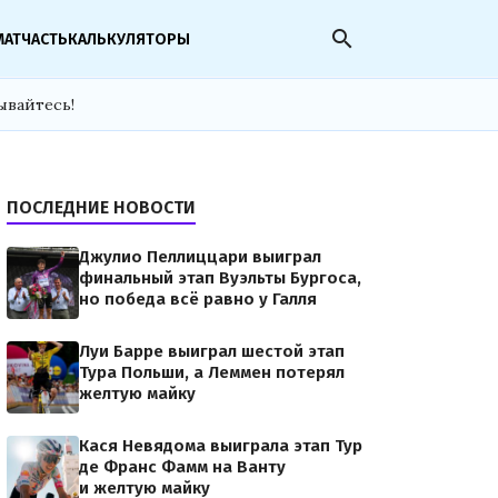
search
МАТЧАСТЬ
КАЛЬКУЛЯТОРЫ
ывайтесь!
ПОСЛЕДНИЕ НОВОСТИ
Джулио Пеллиццари выиграл
финальный этап Вуэльты Бургоса,
но победа всё равно у Галля
Луи Барре выиграл шестой этап
Тура Польши, а Леммен потерял
желтую майку
Кася Невядома выиграла этап Тур
де Франс Фамм на Ванту
и желтую майку