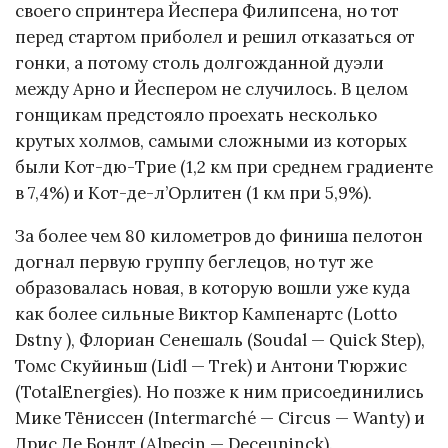
своего спринтера Йеспера Филипсена, но тот
перед стартом приболел и решил отказаться от
гонки, а потому столь долгожданной дуэли
между Арно и Йеспером не случилось. В целом
гонщикам предстояло проехать несколько
крутых холмов, самыми сложными из которых
были Кот-дю-Трие (1,2 км при среднем градиенте
в 7,4%) и Кот-де-л’Орлитен (1 км при 5,9%).
За более чем 80 километров до финиша пелотон
догнал первую группу беглецов, но тут же
образовалась новая, в которую вошли уже куда
как более сильные Виктор Кампенартс (Lotto
Dstny ), Флориан Сенешаль (Soudal — Quick Step),
Томс Скуйиньш (Lidl — Trek) и Антони Тюржис
(TotalEnergies). Но позже к ним присоединились
Мике Тёниссен (Intermarché — Circus — Wanty) и
Дрис Де Бондт (Alpecin — Deceuninck).