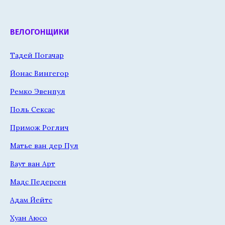
ВЕЛОГОНЩИКИ
Тадей Погачар
Йонас Вингегор
Ремко Эвенпул
Поль Сексас
Примож Роглич
Матье ван дер Пул
Ваут ван Арт
Мадс Педерсен
Адам Йейтс
Хуан Аюсо