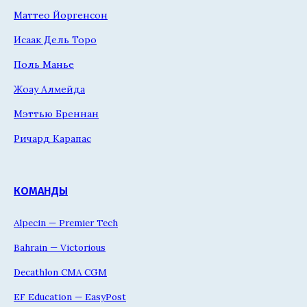
Маттео Йоргенсон
Исаак Дель Торо
Поль Манье
Жоау Алмейда
Мэттью Бреннан
Ричард Карапас
КОМАНДЫ
Alpecin — Premier Tech
Bahrain — Victorious
Decathlon CMA CGM
EF Education — EasyPost