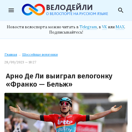
menu
search
Новости велоспорта можно читать в
Telegram
, в
VK
или
MAX
.
Подписывайтесь!
Главная
→
Шоссейные велогонки
28/09/2023 — 18:27
Арно Де Ли выиграл велогонку
«Франко — Бельж»