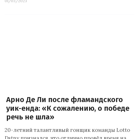
01/03/2023
Арно Де Ли после фламандского
уик-енда: «К сожалению, о победе
речь не шла»
20-летний талантливый гонщик команды Lotto
Dstny признался, что отлично провёл время на