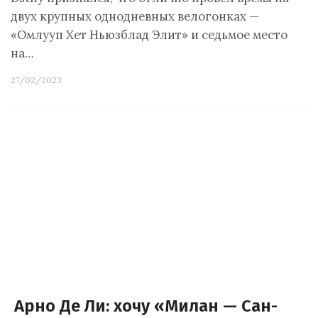
двух крупных однодневных велогонках —
«Омлууп Хет Ньюзблад Элит» и седьмое место
на…
27/02/2023
Арно Де Ли: хочу «Милан — Сан-