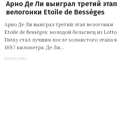
Арно Де Ли выиграл третий этап
велогонки Etoile de Bessèges
Арно Де Ли выиграл третий этап велогонки
Etoile de Bessèges: молодой бельгиец из Lotto
Dstny стал лучшим после холмистого этапа в
169,7 километра. Де Ли…
03/02/2023