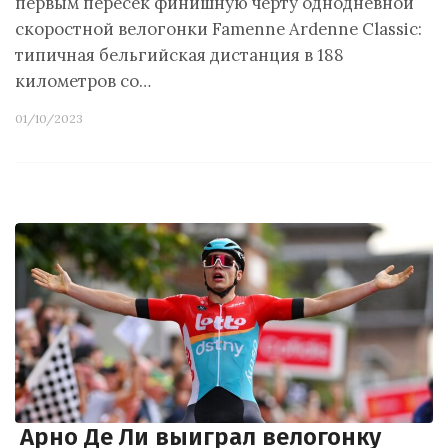
первым пересёк финишную черту однодневной
скоростной велогонки Famenne Ardenne Classic:
типичная бельгийская дистанция в 188
километров со…
01/10/2023
Арно Де Ли выиграл велогонку