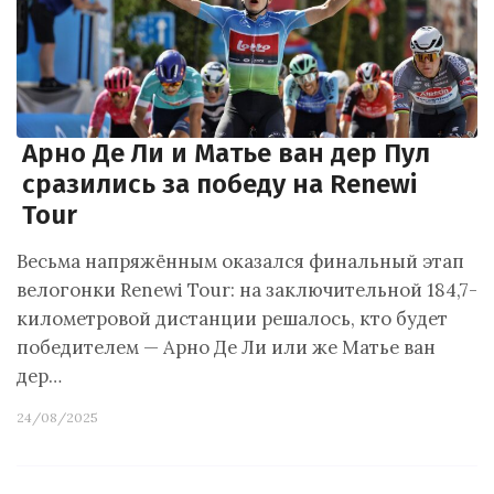
Арно Де Ли и Матье ван дер Пул
сразились за победу на Renewi
Tour
Весьма напряжённым оказался финальный этап
велогонки Renewi Tour: на заключительной 184,7-
километровой дистанции решалось, кто будет
победителем — Арно Де Ли или же Матье ван
дер…
24/08/2025