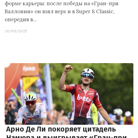
форме карьеры: после победы на «Гран-при
Валлонии» он взял верх и в Super 8 Classic,
опередив в…
20/09/2025
Арно Де Ли покоряет цитадель
Намюра и выигрывает «Гран-при