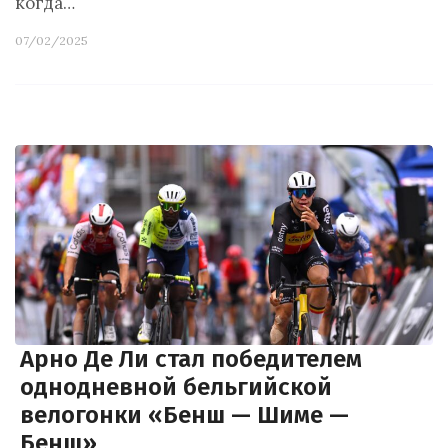
когда…
07/02/2025
Арно Де Ли стал победителем
однодневной бельгийской
велогонки «Бенш — Шиме —
Бенш»