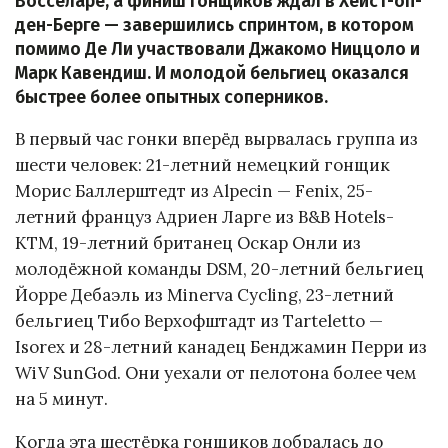
Восселаре, а финиш гонщиков ждал в Хейст-оп-
ден-Берге — завершились спринтом, в котором
помимо Де Ли участвовали Джакомо Ниццоло и
Марк Кавендиш. И молодой бельгиец оказался
быстрее более опытных соперников.
В первый час гонки вперёд вырвалась группа из
шести человек: 21-летний немецкий гонщик
Морис Баллерштедт из Alpecin — Fenix, 25-
летний француз Адриен Ларге из B&B Hotels-
KTM, 19-летний британец Оскар Онли из
молодёжной команды DSM, 20-летний бельгиец
Йорре Дебаэль из Minerva Cycling, 23-летний
бельгиец Тибо Верхофштадт из Tarteletto —
Isorex и 28-летний канадец Бенджамин Перри из
WiV SunGod. Они уехали от пелотона более чем
на 5 минут.
Когда эта шестёрка гонщиков добралась до