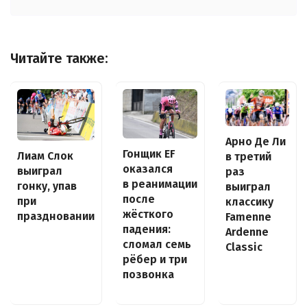
Читайте также:
Арно Де Ли
Гонщик EF
Лиам Слок
в третий
оказался
выиграл
раз
в реанимации
гонку, упав
выиграл
после
при
классику
жёсткого
праздновании
Famenne
падения:
Ardenne
сломал семь
Classic
рёбер и три
позвонка