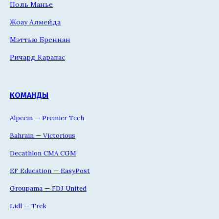
Поль Манье
Жоау Алмейда
Мэттью Бреннан
Ричард Карапас
КОМАНДЫ
Alpecin — Premier Tech
Bahrain — Victorious
Decathlon CMA CGM
EF Education — EasyPost
Groupama — FDJ United
Lidl — Trek