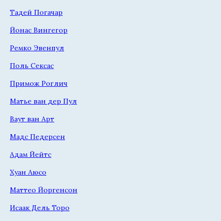
Тадей Погачар
Йонас Вингегор
Ремко Эвенпул
Поль Сексас
Примож Роглич
Матье ван дер Пул
Ваут ван Арт
Мадс Педерсен
Адам Йейтс
Хуан Аюсо
Маттео Йоргенсон
Исаак Дель Торо