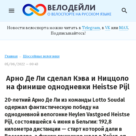
menu
search
Новости велоспорта можно читать в
Telegram
, в
VK
или
MAX
.
Подписывайтесь!
Главная
→
Шоссейные велогонки
05/06/2022 — 00:43
Арно Де Ли сделал Кэва и Ниццоло
на финише однодневки Heistse Pijl
20-летний Арно Де Ли из команды Lotto Soudal
одержал фантастическую победу на
однодневной велогонке Heylen Vastgoed Heistse
Pijl, состоявшейся 4 июня в Бельгии: 192,8
километра дистанции — старт которой дали в