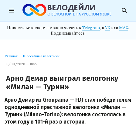
menu
search
Новости велоспорта можно читать в
Telegram
, в
VK
или
MAX
.
Подписывайтесь!
Главная
→
Шоссейные велогонки
05/08/2020 — 18:22
Арно Демар выиграл велогонку
«Милан — Турин»
Арно Демар из Groupama — FDJ стал победителем
однодневной престижной велогонки «Милан —
Турин» (Milano-Torino): велогонка состоялась в
этом году в 101-й раз в истории.