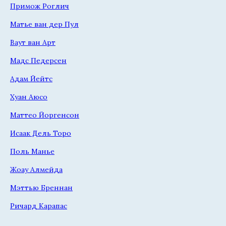
Примож Роглич
Матье ван дер Пул
Ваут ван Арт
Мадс Педерсен
Адам Йейтс
Хуан Аюсо
Маттео Йоргенсон
Исаак Дель Торо
Поль Манье
Жоау Алмейда
Мэттью Бреннан
Ричард Карапас