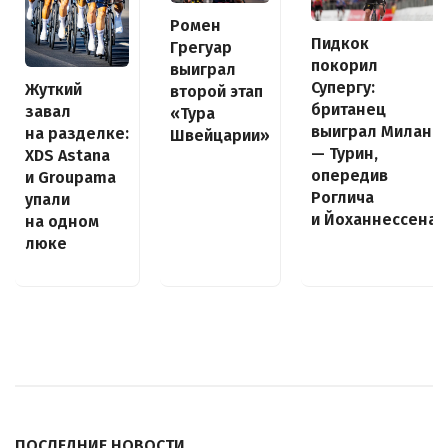
Ромен
Пидкок
Грегуар
покорил
выиграл
Супергу:
Жуткий
второй этап
британец
завал
«Тура
выиграл Милан
на разделке:
Швейцарии»
— Турин,
XDS Astana
опередив
и Groupama
Роглича
упали
и Йоханнессена
на одном
люке
ПОСЛЕДНИЕ НОВОСТИ