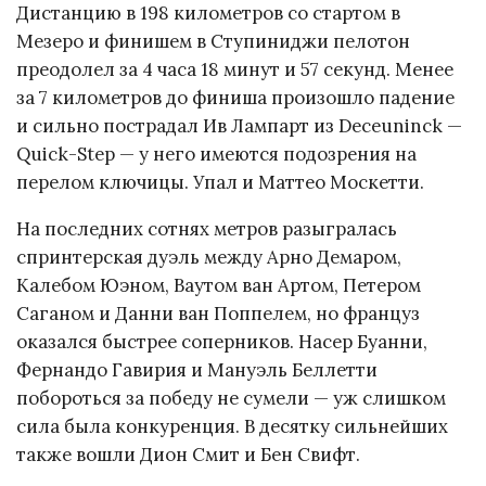
Дистанцию в 198 километров со стартом в
Мезеро и финишем в Ступиниджи пелотон
преодолел за 4 часа 18 минут и 57 секунд. Менее
за 7 километров до финиша произошло падение
и сильно пострадал Ив Лампарт из Deceuninck —
Quick-Step — у него имеются подозрения на
перелом ключицы. Упал и Маттео Москетти.
На последних сотнях метров разыгралась
спринтерская дуэль между Арно Демаром,
Калебом Юэном, Ваутом ван Артом, Петером
Саганом и Данни ван Поппелем, но француз
оказался быстрее соперников. Насер Буанни,
Фернандо Гавирия и Мануэль Беллетти
побороться за победу не сумели — уж слишком
сила была конкуренция. В десятку сильнейших
также вошли Дион Смит и Бен Свифт.