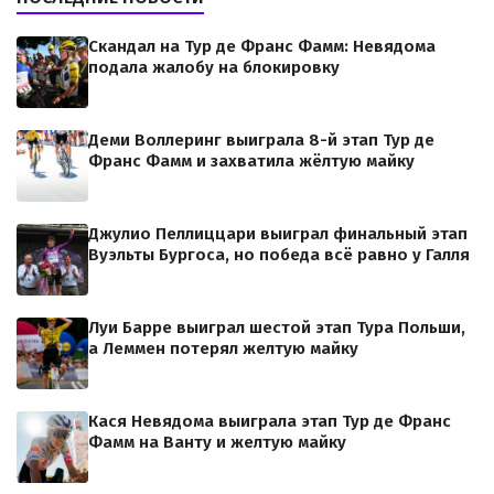
Скандал на Тур де Франс Фамм: Невядома
подала жалобу на блокировку
Деми Воллеринг выиграла 8-й этап Тур де
Франс Фамм и захватила жёлтую майку
Джулио Пеллиццари выиграл финальный этап
Вуэльты Бургоса, но победа всё равно у Галля
Луи Барре выиграл шестой этап Тура Польши,
а Леммен потерял желтую майку
Кася Невядома выиграла этап Тур де Франс
Фамм на Ванту и желтую майку