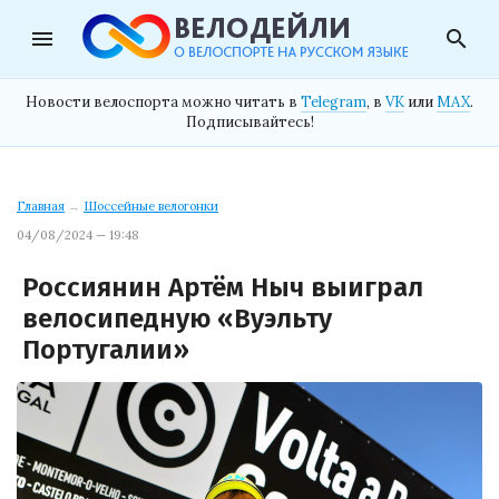
menu
search
Новости велоспорта можно читать в
Telegram
, в
VK
или
MAX
.
Подписывайтесь!
Главная
→
Шоссейные велогонки
04/08/2024 — 19:48
Россиянин Артём Ныч выиграл
велосипедную «Вуэльту
Португалии»