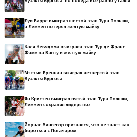
Вуэльты Бургоса, но победа всё равно у Галля
Луи Барре выиграл шестой этап Тура Польши,
а Леммен потерял желтую майку
Кася Невядома выиграла этап Тур де Франс
Фамм на Ванту и желтую майку
Мэттью Бреннан выиграл четвертый этап
Вуэльты Бургоса
Ян Кристен выиграл пятый этап Тура Польши,
Леммен сохранил лидерство
Йорнас Вингегор признался, что не знает как
бороться с Погачаром