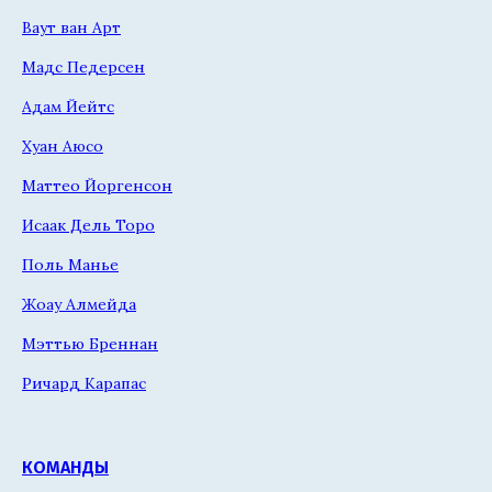
Ваут ван Арт
Мадс Педерсен
Адам Йейтс
Хуан Аюсо
Маттео Йоргенсон
Исаак Дель Торо
Поль Манье
Жоау Алмейда
Мэттью Бреннан
Ричард Карапас
КОМАНДЫ