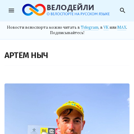
menu
search
Новости велоспорта можно читать в
Telegram
, в
VK
или
MAX
.
Подписывайтесь!
АРТЁМ НЫЧ