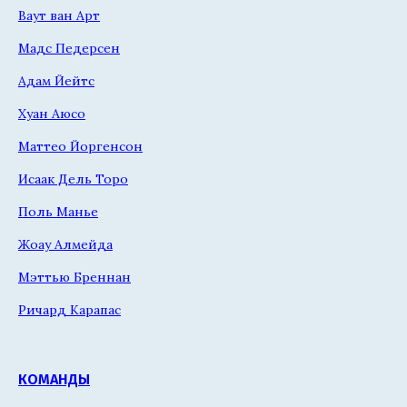
Ваут ван Арт
Мадс Педерсен
Адам Йейтс
Хуан Аюсо
Маттео Йоргенсон
Исаак Дель Торо
Поль Манье
Жоау Алмейда
Мэттью Бреннан
Ричард Карапас
КОМАНДЫ