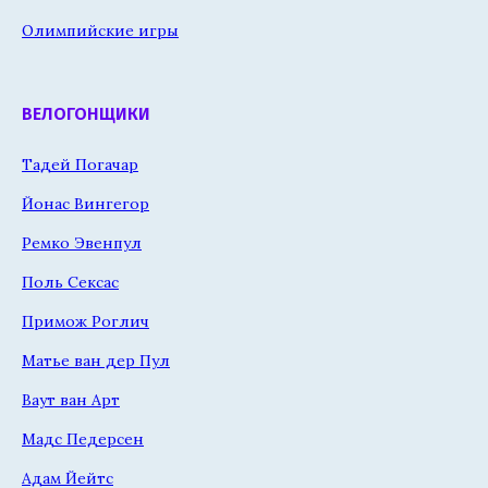
Олимпийские игры
ВЕЛОГОНЩИКИ
Тадей Погачар
Йонас Вингегор
Ремко Эвенпул
Поль Сексас
Примож Роглич
Матье ван дер Пул
Ваут ван Арт
Мадс Педерсен
Адам Йейтс