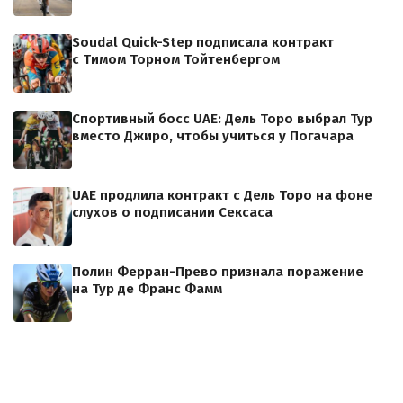
Soudal Quick-Step подписала контракт
с Тимом Торном Тойтенбергом
Спортивный босс UAE: Дель Торо выбрал Тур
вместо Джиро, чтобы учиться у Погачара
UAE продлила контракт с Дель Торо на фоне
слухов о подписании Сексаса
Полин Ферран-Прево признала поражение
на Тур де Франс Фамм