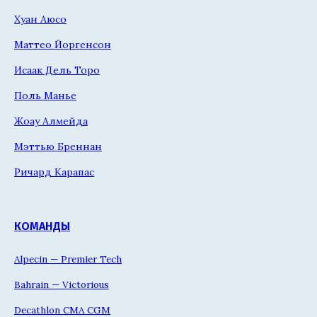
Хуан Аюсо
Маттео Йоргенсон
Исаак Дель Торо
Поль Манье
Жоау Алмейда
Мэттью Бреннан
Ричард Карапас
КОМАНДЫ
Alpecin — Premier Tech
Bahrain — Victorious
Decathlon CMA CGM