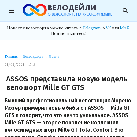
menu
search
Новости велоспорта можно читать в
Telegram
, в
VK
или
MAX
.
Подписывайтесь!
Главная
→
Велоодежда
→
Медиа
01/02/2021 — 17:13
ASSOS представила новую модель
велошорт Mille GT GTS
Бывший профессиональный велогонщик Морено
Мозер примерил новые бибы от ASSOS — Mille GT
GTS и говорит, что это нечто уникальное. ASSOS
Mille GT GTS — второе поколение коллекции
велосипедных шорт Mille GT Total Confort. Это