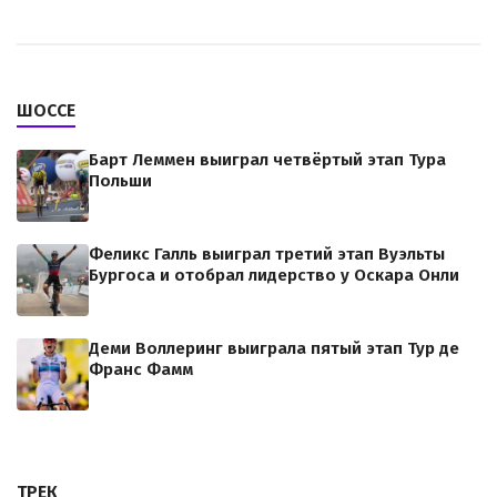
ШОССЕ
Барт Леммен выиграл четвёртый этап Тура
Польши
Феликс Галль выиграл третий этап Вуэльты
Бургоса и отобрал лидерство у Оскара Онли
Деми Воллеринг выиграла пятый этап Тур де
Франс Фамм
ТРЕК