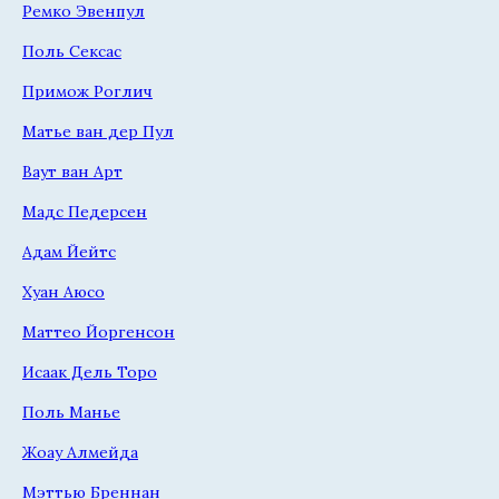
Ремко Эвенпул
Поль Сексас
Примож Роглич
Матье ван дер Пул
Ваут ван Арт
Мадс Педерсен
Адам Йейтс
Хуан Аюсо
Маттео Йоргенсон
Исаак Дель Торо
Поль Манье
Жоау Алмейда
Мэттью Бреннан