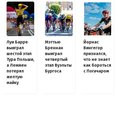
Луи Барре
Йорнас
Мэттью
выиграл
Вингегор
Бреннан
шестой этап
признался,
выиграл
Тура Польши,
что не знает
четвертый
а Леммен
как бороться
этап Вуэльты
потерял
с Погачаром
Бургоса
желтую
майку