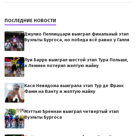
ПОСЛЕДНИЕ НОВОСТИ
Джулио Пеллиццари выиграл финальный этап
Вуэльты Бургоса, но победа всё равно у Галля
Луи Барре выиграл шестой этап Тура Польши,
а Леммен потерял желтую майку
Кася Невядома выиграла этап Тур де Франс
Фамм на Ванту и желтую майку
Мэттью Бреннан выиграл четвертый этап
Вуэльты Бургоса