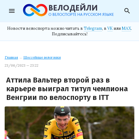
menu
search
Новости велоспорта можно читать в
Telegram
, в
VK
или
MAX
.
Подписывайтесь!
Главная
→
Шоссейные велогонки
23/06/2023 — 23:22
Аттила Вальтер второй раз в
карьере выиграл титул чемпиона
Венгрии по велоспорту в ITT