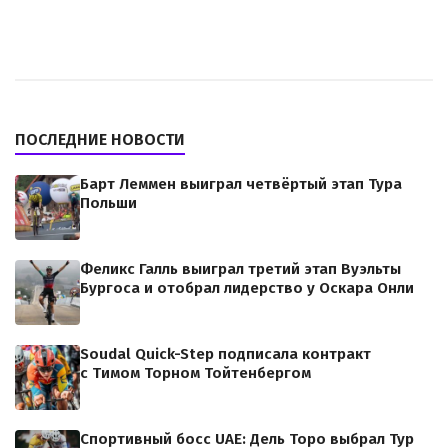
ПОСЛЕДНИЕ НОВОСТИ
Барт Леммен выиграл четвёртый этап Тура
Польши
Феликс Галль выиграл третий этап Вуэльты
Бургоса и отобрал лидерство у Оскара Онли
Soudal Quick-Step подписала контракт
с Тимом Торном Тойтенбергом
Спортивный босс UAE: Дель Торо выбрал Тур