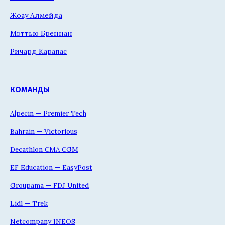
Жоау Алмейда
Мэттью Бреннан
Ричард Карапас
КОМАНДЫ
Alpecin — Premier Tech
Bahrain — Victorious
Decathlon CMA CGM
EF Education — EasyPost
Groupama — FDJ United
Lidl — Trek
Netcompany INEOS