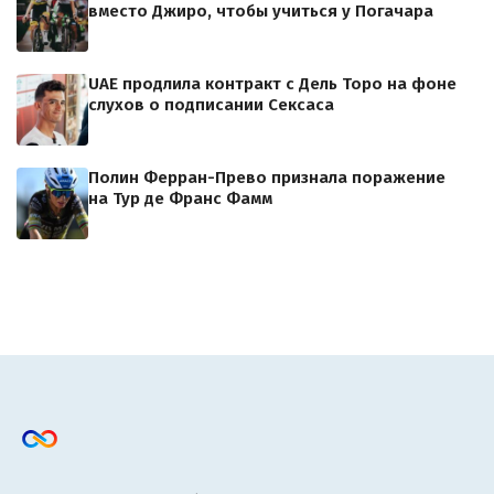
вместо Джиро, чтобы учиться у Погачара
UAE продлила контракт с Дель Торо на фоне
слухов о подписании Сексаса
Полин Ферран-Прево признала поражение
на Тур де Франс Фамм