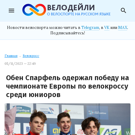
menu
search
Новости велоспорта можно читать в
Telegram
, в
VK
или
MAX
.
Подписывайтесь!
Главная
→
Велокросс
05/11/2023 — 22:49
Обен Спарфель одержал победу на
чемпионате Европы по велокроссу
среди юниоров