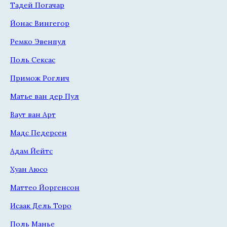
Тадей Погачар
Йонас Вингегор
Ремко Эвенпул
Поль Сексас
Примож Роглич
Матье ван дер Пул
Ваут ван Арт
Мадс Педерсен
Адам Йейтс
Хуан Аюсо
Маттео Йоргенсон
Исаак Дель Торо
Поль Манье