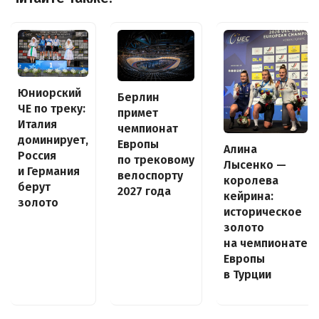
Юниорский
Берлин
ЧЕ по треку:
примет
Италия
чемпионат
доминирует,
Европы
Алина
Россия
по трековому
Лысенко —
и Германия
велоспорту
королева
берут
2027 года
кейрина:
золото
историческое
золото
на чемпионате
Европы
в Турции