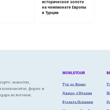
историческое золото
на чемпионате Европы
в Турции
WORLDTOUR
В
орте: новостях,
Тур де Франс
Т
и компонентах, форме и
Джиро д'Италия
Й
ндарь велогонок.
Вуэльта Испании
Р