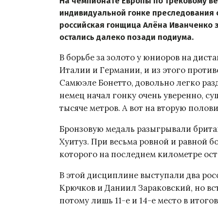
На чемпионате Европы по трековому в
индивидуальной гонке преследования 
российская гонщица Алёна Иванченко 
остались далеко позади подиума.
В борьбе за золото у юниоров на дист
Италии и Германии, и из этого проти
Самюэле Бонетто, довольно легко раз
немец начал гонку очень уверенно, с
тысяче метров. А вот на вторую полови
Бронзовую медаль разыгрывали брита
Хуитуз. При весьма ровной и равной бо
которого на последнем километре оста
В этой дисциплине выступали два ро
Крючков и Даниил Зараковский, но вст
потому лишь 11-е и 14-е место в итого