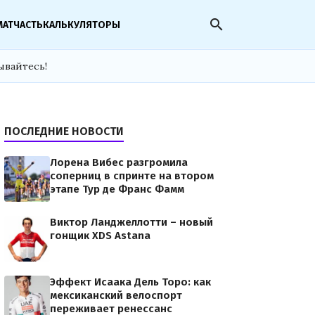
search
МАТЧАСТЬ
КАЛЬКУЛЯТОРЫ
ывайтесь!
ПОСЛЕДНИЕ НОВОСТИ
Лорена Вибес разгромила
соперниц в спринте на втором
этапе Тур де Франс Фамм
Виктор Ланджеллотти – новый
гонщик XDS Astana
Эффект Исаака Дель Торо: как
мексиканский велоспорт
переживает ренессанс