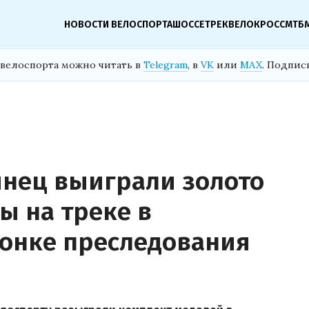
НОВОСТИ ВЕЛОСПОРТА
ШОССЕ
ТРЕК
ВЕЛОКРОСС
МТБ
велоспорта можно читать в
Telegram
, в
VK
или
MAX
. Подпис
янец выиграли золото
ы на треке в
онке преследования