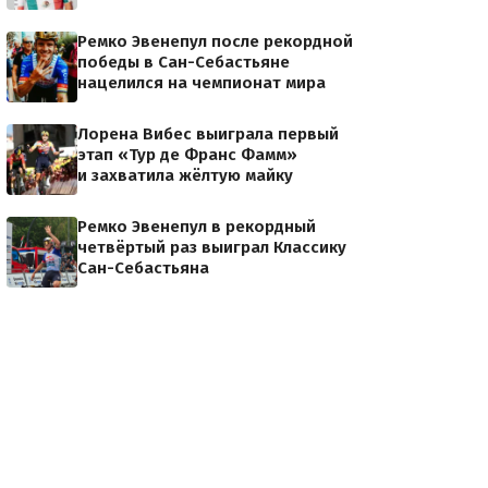
Ремко Эвенепул после рекордной
победы в Сан-Себастьяне
нацелился на чемпионат мира
Лорена Вибес выиграла первый
этап «Тур де Франс Фамм»
и захватила жёлтую майку
Ремко Эвенепул в рекордный
четвёртый раз выиграл Классику
Сан-Себастьяна