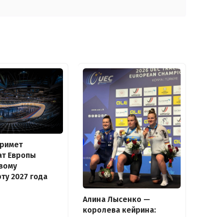
примет
ат Европы
вому
ту 2027 года
Алина Лысенко —
королева кейрина: