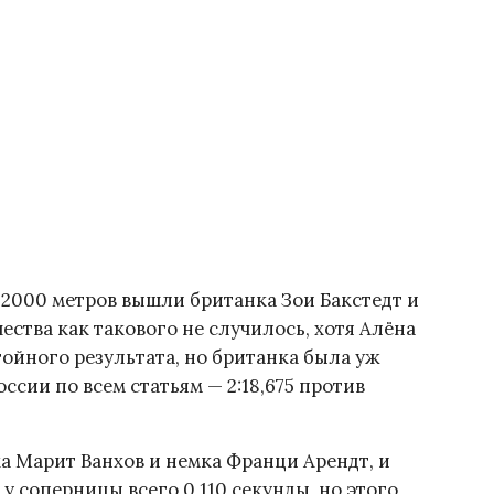
 2000 метров вышли британка Зои Бакстедт и
ства как такового не случилось, хотя Алёна
ойного результата, но британка была уж
ссии по всем статьям — 2:18,675 против
а Марит Ванхов и немка Франци Арендт, и
 соперницы всего 0,110 секунды, но этого