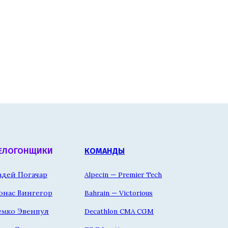
ЕЛОГОНЩИКИ
КОМАНДЫ
адей Погачар
Alpecin — Premier Tech
онас Вингегор
Bahrain — Victorious
емко Эвенпул
Decathlon CMA CGM