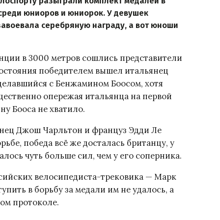
елоспорту разыграли комплект медалей в
среди юниоров и юниорок. У девушек
завоевала серебряную награду, а вот юноши
анции в 3000 метров сошлись представители
востояния победителем вышел итальянец
делавшийся с Бенжамином Боосом, хотя
ущественно опережая итальянца на первой
ну Бооса не хватило.
нец Джош Чарльтон и француз Эдди Ле
рьбе, победа всё же досталась британцу, у
лось чуть больше сил, чем у его соперника.
ссийских велосипедиста-трековика — Марк
упить в борьбу за медали им не удалось, а
вом протоколе.