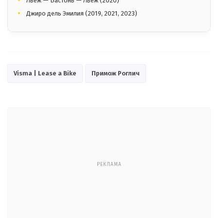
Льеж — Бастонь — Льеж (2020)
Джиро дель Эмилия (2019, 2021, 2023)
Visma | Lease a Bike
Примож Роглич
РЕКЛАМА