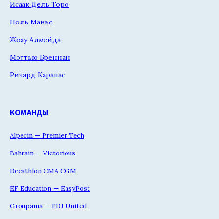
Исаак Дель Торо
Поль Манье
Жоау Алмейда
Мэттью Бреннан
Ричард Карапас
КОМАНДЫ
Alpecin — Premier Tech
Bahrain — Victorious
Decathlon CMA CGM
EF Education — EasyPost
Groupama — FDJ United