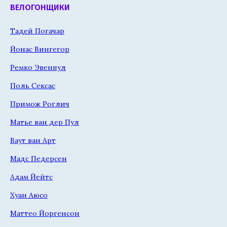
ВЕЛОГОНЩИКИ
Тадей Погачар
Йонас Вингегор
Ремко Эвенпул
Поль Сексас
Примож Роглич
Матье ван дер Пул
Ваут ван Арт
Мадс Педерсен
Адам Йейтс
Хуан Аюсо
Маттео Йоргенсон