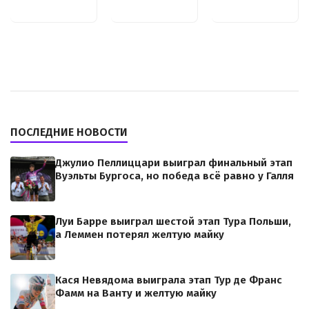
ПОСЛЕДНИЕ НОВОСТИ
Джулио Пеллиццари выиграл финальный этап
Вуэльты Бургоса, но победа всё равно у Галля
Луи Барре выиграл шестой этап Тура Польши,
а Леммен потерял желтую майку
Кася Невядома выиграла этап Тур де Франс
Фамм на Ванту и желтую майку