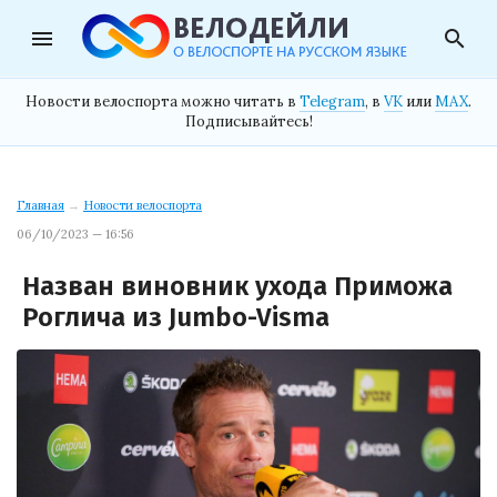
menu
search
Новости велоспорта можно читать в
Telegram
, в
VK
или
MAX
.
Подписывайтесь!
Главная
→
Новости велоспорта
06/10/2023 — 16:56
Назван виновник ухода Приможа
Роглича из Jumbo-Visma