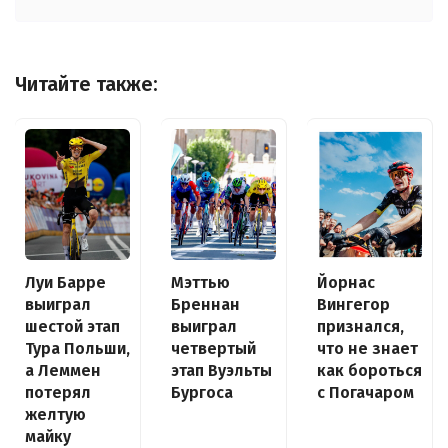
Читайте также:
Луи Барре
Йорнас
Мэттью
выиграл
Вингегор
Бреннан
шестой этап
признался,
выиграл
Тура Польши,
что не знает
четвертый
а Леммен
как бороться
этап Вуэльты
потерял
с Погачаром
Бургоса
желтую
майку