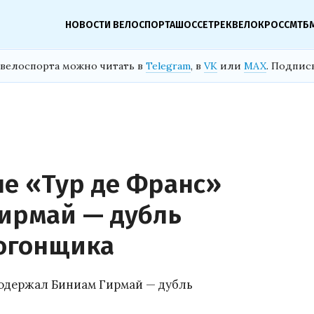
НОВОСТИ ВЕЛОСПОРТА
ШОССЕ
ТРЕК
ВЕЛОКРОСС
МТБ
велоспорта можно читать в
Telegram
, в
VK
или
MAX
. Подпис
пе «Тур де Франс»
ирмай — дубль
огонщика