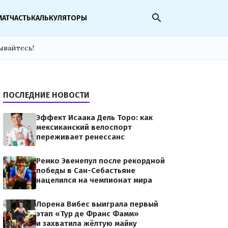
search
МАТЧАСТЬ
КАЛЬКУЛЯТОРЫ
ывайтесь!
ПОСЛЕДНИЕ НОВОСТИ
Эффект Исаака Дель Торо: как
мексиканский велоспорт
переживает ренессанс
Ремко Эвенепул после рекордной
победы в Сан-Себастьяне
нацелился на чемпионат мира
Лорена Вибес выиграла первый
этап «Тур де Франс Фамм»
и захватила жёлтую майку