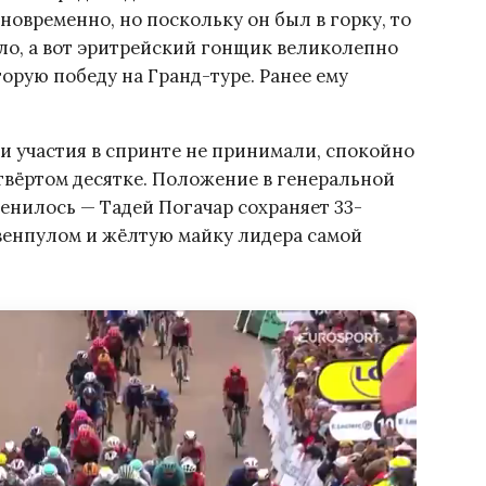
овременно, но поскольку он был в горку, то
ло, а вот эритрейский гонщик великолепно
торую победу на Гранд-туре. Ранее ему
 участия в спринте не принимали, спокойно
твёртом десятке. Положение в генеральной
енилось — Тадей Погачар сохраняет 33-
венпулом и жёлтую майку лидера самой