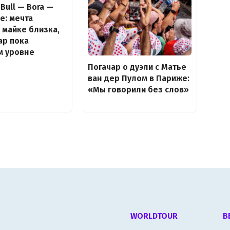
Bull — Bora —
e: мечта
 майке близка,
ар пока
м уровне
Погачар о дуэли с Матье
ван дер Пулом в Париже:
«Мы говорили без слов»
WORLDTOUR
В