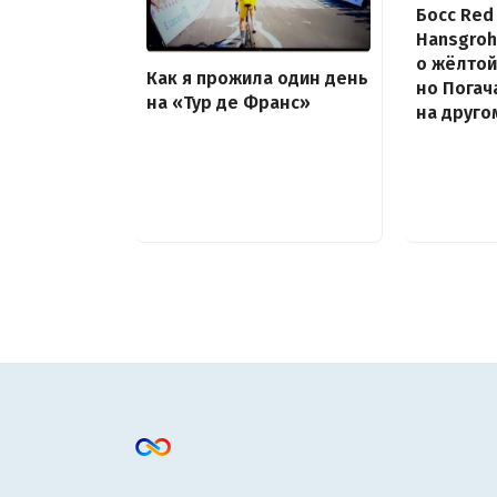
Босс Red 
Hansgroh
о жёлтой
Как я прожила один день
но Погач
на «Тур де Франс»
на друго