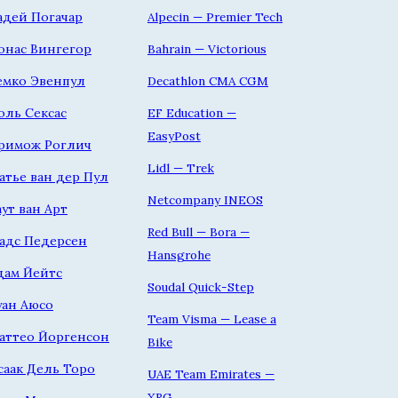
адей Погачар
Alpecin — Premier Tech
онас Вингегор
Bahrain — Victorious
емко Эвенпул
Decathlon CMA CGM
оль Сексас
EF Education —
EasyPost
римож Роглич
Lidl — Trek
атье ван дер Пул
Netcompany INEOS
аут ван Арт
Red Bull — Bora —
адс Педерсен
Hansgrohe
дам Йейтс
Soudal Quick-Step
уан Аюсо
Team Visma — Lease a
аттео Йоргенсон
Bike
саак Дель Торо
UAE Team Emirates —
XRG