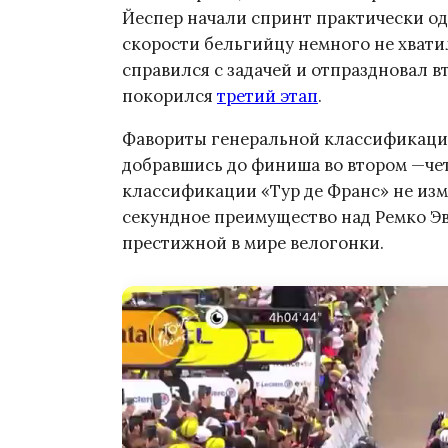
Йеспер начали спринт практически одн
скорости бельгийцу немного не хвати
справился с задачей и отпраздновал в
покорился
третий этап
.
Фавориты генеральной классификации
добравшись до финиша во втором —че
классификации «Тур де Франс» не изм
секундное преимущество над Ремко Э
престижной в мире велогонки.