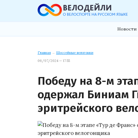
Новости 
Главная
→
Шоссейные велогонки
06/07/2024 — 17:55
Победу на 8-м эта
одержал Биниам Г
эритрейского вел