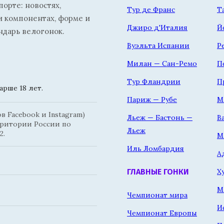
орте: новостях,
Тур де Франс
Т
и компонентах, форме и
Джиро д'Италия
Й
ндарь велогонок.
Вуэльта Испании
Р
Милан — Сан-Ремо
П
Тур Фландрии
П
рше 18 лет.
Париж — Рубе
М
 Facebook и Instagram)
Льеж — Бастонь —
В
рритории России по
Льеж
2.
М
Иль Ломбардия
А
Х
ГЛАВНЫЕ ГОНКИ
М
Чемпионат мира
И
Чемпионат Европы