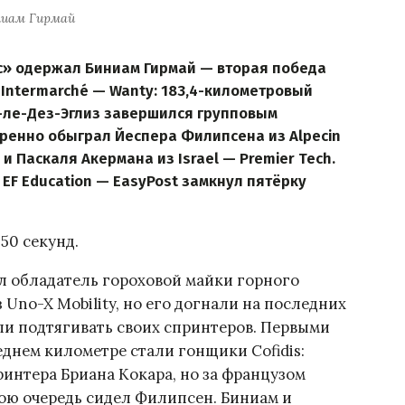
ниам Гирмай
с» одержал Биниам Гирмай — вторая победа
Intermarché — Wanty: 183,4-километровый
-ле-Дез-Эглиз завершился групповым
еренно обыграл Йеспера Филипсена из Alpecin
 и Паскаля Акермана из Israel — Premier Tech.
EF Education — EasyPost замкнул пятёрку
50 секунд.
ёл обладатель гороховой майки горного
Uno-X Mobility, но его догнали на последних
ли подтягивать своих спринтеров. Первыми
еднем километре стали гонщики Cofidis:
ринтера Бриана Кокара, но за французом
вою очередь сидел Филипсен. Биниам и