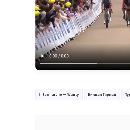
Intermarché — Wanty
Биниам Гирмай
Ту