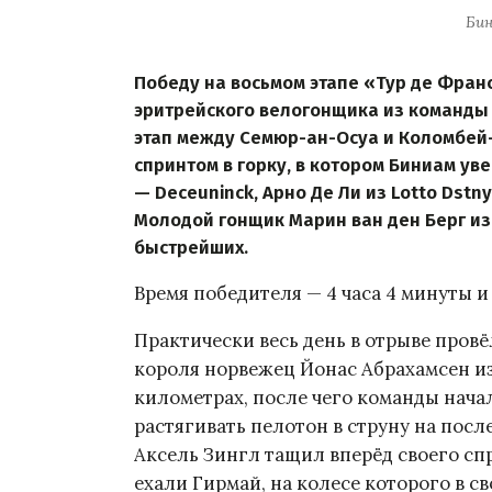
Би
Победу на восьмом этапе «Тур де Фран
эритрейского велогонщика из команды 
этап между Семюр-ан-Осуа и Коломбей
спринтом в горку, в котором Биниам ув
— Deceuninck, Арно Де Ли из Lotto Dstny
Молодой гонщик Марин ван ден Берг из 
быстрейших.
Время победителя — 4 часа 4 минуты и 
Практически весь день в отрыве пров
короля норвежец Йонас Абрахамсен из 
километрах, после чего команды нача
растягивать пелотон в струну на посл
Аксель Зингл тащил вперёд своего сп
ехали Гирмай, на колесе которого в с