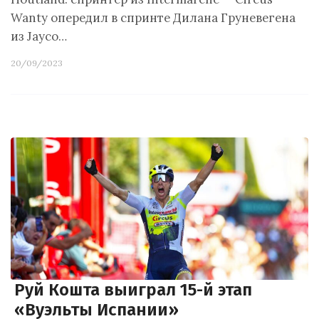
Wanty опередил в спринте Дилана Груневегена
из Jayco…
20/09/2023
Руй Кошта выиграл 15-й этап
«Вуэльты Испании»