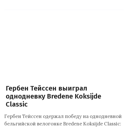
Гербен Тейссен выиграл
однодневку Bredene Koksijde
Classic
Гербен Тейссен одержал победу на однодневной
бельгийской велогонке Bredene Koksijde Classic: