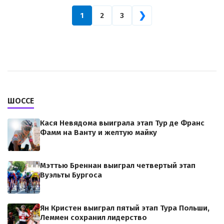
❯
1
2
3
ШОССЕ
Кася Невядома выиграла этап Тур де Франс
Фамм на Ванту и желтую майку
Мэттью Бреннан выиграл четвертый этап
Вуэльты Бургоса
Ян Кристен выиграл пятый этап Тура Польши,
Леммен сохранил лидерство