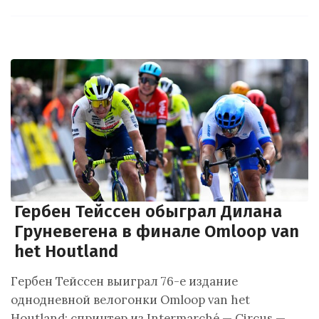
Гербен Тейссен обыграл Дилана
Груневегена в финале Omloop van
het Houtland
Гербен Тейссен выиграл 76-е издание
однодневной велогонки Omloop van het
Houtland: спринтер из Intermarché — Circus —