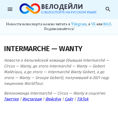
menu
search
Новости велоспорта можно читать в
Telegram
, в
VK
или
MAX
.
Подписывайтесь!
INTERMARCHÉ — WANTY
Новости о бельгийской команде (бывшая Intermarché —
Circus — Wanty, до этого Intermarché — Wanty — Gobert
Matériaux, а до этого — Intermarché Wanty Gobert, а до
этого — Wanty — Groupe Gobert), получившей в 2021 году
лицензию WorldTour.
Велокоманда Intermarché — Circus — Wanty в соцсетях:
Твиттер
|
Инстаграм
|
Фейсбук
|
Сайт
|
TikTok