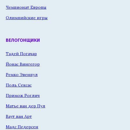
Чемпионат Европы
Олимпийские игры
ВЕЛОГОНЩИКИ
Тадей Погачар
Йонас Вингегор
Ремко Эвенпул
Поль Сексас
Примож Роглич
Матье ван дер Пул
Ваут ван Арт
Мадс Педерсен