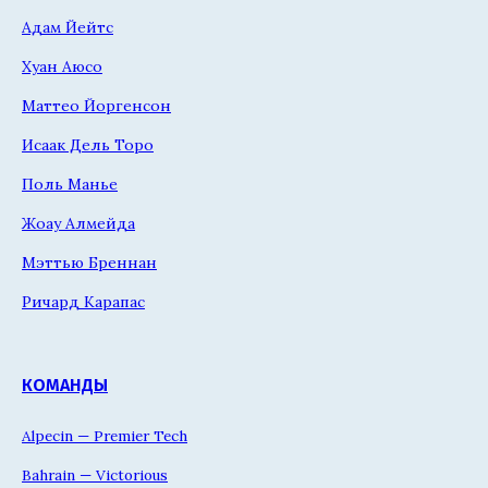
Адам Йейтс
Хуан Аюсо
Маттео Йоргенсон
Исаак Дель Торо
Поль Манье
Жоау Алмейда
Мэттью Бреннан
Ричард Карапас
КОМАНДЫ
Alpecin — Premier Tech
Bahrain — Victorious