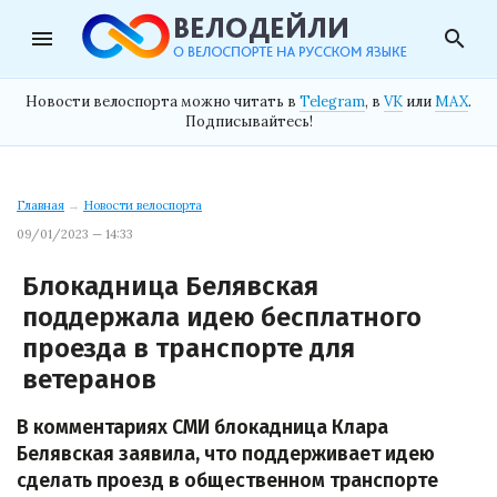
menu
search
Новости велоспорта можно читать в
Telegram
, в
VK
или
MAX
.
Подписывайтесь!
Главная
→
Новости велоспорта
09/01/2023 — 14:33
Блокадница Белявская
поддержала идею бесплатного
проезда в транспорте для
ветеранов
В комментариях СМИ блокадница Клара
Белявская заявила, что поддерживает идею
сделать проезд в общественном транспорте