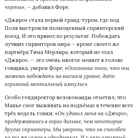
черты
», — добавил Форе.
«Джиро» стала первой гранд-туром, где под
Поля выстроили полноценный спринтерский
поезд. И это принесло результат. Побеждать
лучших спринтеров мира — кроме своего же
партнёра Тима Мерлира, который не ехал
«Джиро», — это очень многое меняет в голове
гонщика, уверен Форе: «
Осознание того, что ты
можешь побеждать на высшем уровне, даёт
огромный ментальный импульс
».
Особо гендиректор велокоманды отметил, что
Манье смог выживать на подъёмах в течение всех
трёх недель гонки: «
Он удивил меня на «Джиро»,
продержавшись в горах дольше, чем некоторые
другие спринтеры. Мы уверены, что он способен
на то же самое в однодневках. И у него огромный