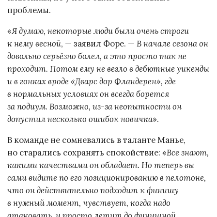
проблемы.
«
Я думаю, некоторые люди были очень строги
к нему весной
, — заявил Форе. —
В начале сезона он
довольно серьёзно болел, а это просто так не
проходит. Потом ему не везло в дебютные уикенды
и в гонках вроде «Дварс дор Фландерен», где
в нормальных условиях он всегда борется
за подиум. Возможно, из-за неопытности он
допустил несколько ошибок новичка
».
В команде не сомневались в таланте Манье,
но старались сохранять спокойствие: «
Все знают,
какими качествами он обладает. Но теперь вы
сами видите по его позиционированию в пелотоне,
что он действительно подходит к финишу
в нужный момент, чувствует, когда надо
атаковать, и просто летит до финишной