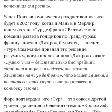
потенциал для роста
».
Успех Поля автоматически рождает вопрос: что
будет в 2027 году, когда и Манье, и Мерлир
нацелятся на «Тур де Франс»? В этом сезоне
команда развела гонщиков по Гранд-турам:
француз поехал «Джиро», бельгиец — поедет
«Тур». Сам Манье признал это решение
разумным, когда после финала «Джиро» сказал:
«
Думаю, Тим — действительно быстрейший
спринтер в мире, и я надеюсь, он сможет
блистать на «Тур де Франс». Что касается меня, я
постараюсь отдохнуть и мощно провести
концовку сезона
».
Форе подтвердил, что «Тур» — это совсем другой
уровень давления и бешеного темпа. «
В этом году
мы
выбрали
для Поля «Джиро», для Тима — «Тур».