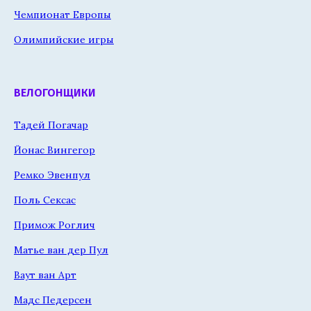
Чемпионат Европы
Олимпийские игры
ВЕЛОГОНЩИКИ
Тадей Погачар
Йонас Вингегор
Ремко Эвенпул
Поль Сексас
Примож Роглич
Матье ван дер Пул
Ваут ван Арт
Мадс Педерсен