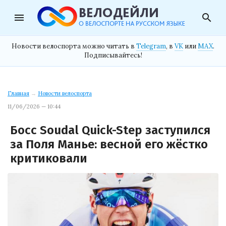
menu
search
Новости велоспорта можно читать в
Telegram
, в
VK
или
MAX
.
Подписывайтесь!
Главная
→
Новости велоспорта
11/06/2026 — 10:44
Босс Soudal Quick-Step заступился
за Поля Манье: весной его жёстко
критиковали