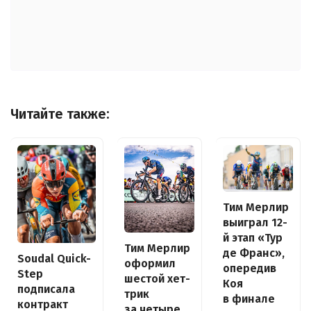
Читайте также:
Тим Мерлир
выиграл 12-
й этап «Тур
Тим Мерлир
де Франс»,
Soudal Quick-
оформил
опередив
Step
шестой хет-
Коя
подписала
трик
в финале
контракт
за четыре