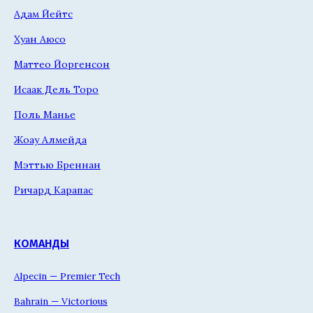
Адам Йейтс
Хуан Аюсо
Маттео Йоргенсон
Исаак Дель Торо
Поль Манье
Жоау Алмейда
Мэттью Бреннан
Ричард Карапас
КОМАНДЫ
Alpecin — Premier Tech
Bahrain — Victorious