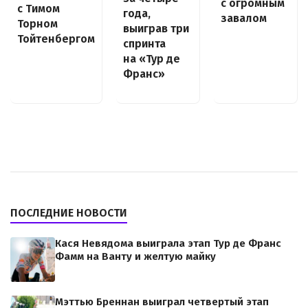
с огромным
с Тимом
года,
завалом
Торном
выиграв три
Тойтенбергом
спринта
на «Тур де
Франс»
ПОСЛЕДНИЕ НОВОСТИ
Кася Невядома выиграла этап Тур де Франс
Фамм на Ванту и желтую майку
Мэттью Бреннан выиграл четвертый этап