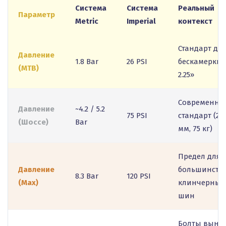
Система
Система
Реальный
Параметр
Metric
Imperial
контекст
Стандарт дл
Давление
1.8 Bar
26 PSI
бескамерки
(MTB)
2.25»
Современны
Давление
~4.2 / 5.2
75 PSI
стандарт (28
(Шоссе)
Bar
мм, 75 кг)
Предел для
Давление
большинств
8.3 Bar
120 PSI
(Max)
клинчерных
шин
Болты вынос