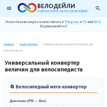
menu
search
Новости велоспорта можно читать в
Telegram
, в
VK
или
MAX
.
Подписывайтесь!
Главная
/
Калькуляторы
/
Универсальный конвертер величин для
велосипедиста
Универсальный конвертер
величин для велосипедиста
🔄 Велосипедный мега-конвертер
Давление (PSI ↔ Bar):