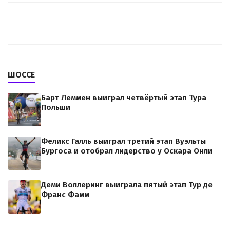
ШОССЕ
Барт Леммен выиграл четвёртый этап Тура
Польши
Феликс Галль выиграл третий этап Вуэльты
Бургоса и отобрал лидерство у Оскара Онли
Деми Воллеринг выиграла пятый этап Тур де
Франс Фамм