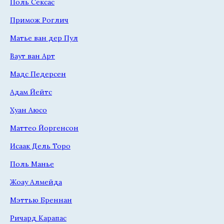
Поль Сексас
Примож Роглич
Матье ван дер Пул
Ваут ван Арт
Мадс Педерсен
Адам Йейтс
Хуан Аюсо
Маттео Йоргенсон
Исаак Дель Торо
Поль Манье
Жоау Алмейда
Мэттью Бреннан
Ричард Карапас