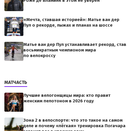
Роже де Вламинк в этом не уверен
«Мечта, ставшая историей»: Матье ван дер
Пул о рекорде, лыжах и планах на шоссе
Матье ван дер Пул устанавливает рекорд, став
восьмикратным чемпионом мира
по велокроссу
МАТЧАСТЬ
Лучшие велогонщицы мира: кто правит
женским пелотоном в 2026 году
Зона 2 в велоспорте: что это такое на самом
деле и почему «лёгкая» тренировка Погачара