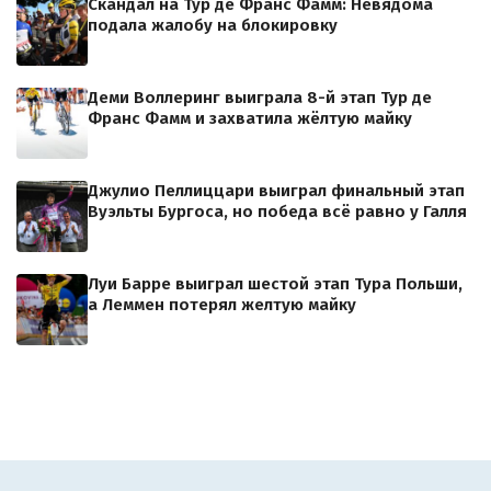
Скандал на Тур де Франс Фамм: Невядома
подала жалобу на блокировку
Деми Воллеринг выиграла 8-й этап Тур де
Франс Фамм и захватила жёлтую майку
Джулио Пеллиццари выиграл финальный этап
Вуэльты Бургоса, но победа всё равно у Галля
Луи Барре выиграл шестой этап Тура Польши,
а Леммен потерял желтую майку