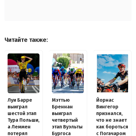
Читайте также:
Луи Барре
Йорнас
Мэттью
выиграл
Вингегор
Бреннан
шестой этап
признался,
выиграл
Тура Польши,
что не знает
четвертый
а Леммен
как бороться
этап Вуэльты
потерял
с Погачаром
Бургоса