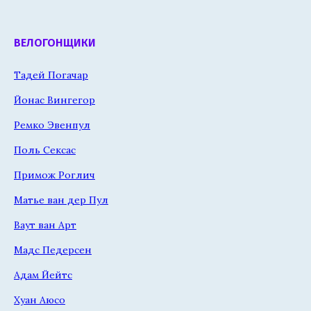
ВЕЛОГОНЩИКИ
Тадей Погачар
Йонас Вингегор
Ремко Эвенпул
Поль Сексас
Примож Роглич
Матье ван дер Пул
Ваут ван Арт
Мадс Педерсен
Адам Йейтс
Хуан Аюсо