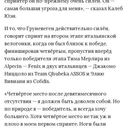
спринтер он по-прежнему очень силён. Он —
самая большая угроза для меня», — сказал Калеб
Юэн.
И то, что Груневеген действительно силён,
говорит спринт на втором этапе итальянской
велогонки, когда он был близок к победе,
финишировав четвёртым, пропустив вперёд
только победителя этапа Тима Мерлира из
Alpecin — Fenix и двух итальянцев — Джакомо
Ниццоло из Team Qhubeka ASSOS и Элию
Вивиани из Cofidis.
«Четвёртое место после девятимесячного
отсутствия — я должен быть доволен собой. Но
по природе я — победитель, и всегда хочу
большего. Хотя четвёртое место не так уж и
плохо в моем первом спринте. Ноги были