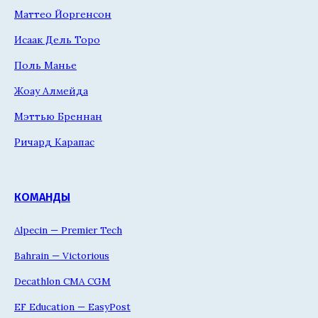
Маттео Йоргенсон
Исаак Дель Торо
Поль Манье
Жоау Алмейда
Мэттью Бреннан
Ричард Карапас
КОМАНДЫ
Alpecin — Premier Tech
Bahrain — Victorious
Decathlon CMA CGM
EF Education — EasyPost