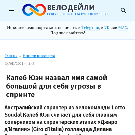
menu
search
Новости велоспорта можно читать в
Telegram
, в
VK
или
MAX
.
Подписывайтесь!
Главная
→
Новости велоспорта
10/05/2021 — 11:42
Калеб Юэн назвал имя самой
большой для себя угрозы в
спринте
Австралийский спринтер из велокоманды Lotto
Soudal Калеб Юэн считает для себя главным
соперником на спринтерских этапах «Джиро
д’Италии» (Giro d’Italia) голландца Дилана