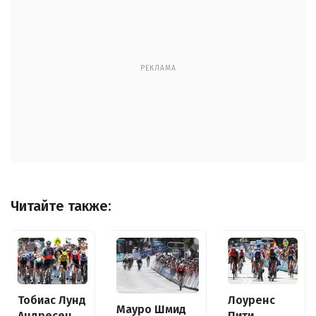
РЕКЛАМА
Читайте также:
Тобиас Лунд
Лоуренс
Мауро Шмид
Андресен
Пити