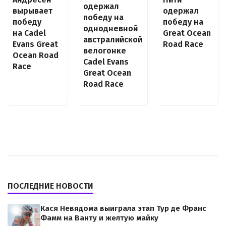
одержал
вырывает
одержал
победу на
победу
победу на
однодневной
на Cadel
Great Ocean
австралийской
Evans Great
Road Race
велогонке
Ocean Road
Cadel Evans
Race
Great Ocean
Road Race
ПОСЛЕДНИЕ НОВОСТИ
Кася Невядома выиграла этап Тур де Франс
Фамм на Ванту и желтую майку