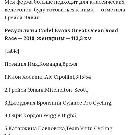
Моя форма больше подходит для классических
велогонок, буду готовиться к ним», — отметила
Грейси Элвин.
Результаты Cadel Evans Great Ocean Road
Race — 2018, женщины — 113,3 км
[table]
Позиция,Имя,Команда,Время
1,Клои Хоскинг,Alé Cipollini,3:15:54
2,Грейси Элвин,Mitchelton-Scott,
3,Джорджия Бронзини,Cylance Pro Cycling,
4,Одри Кордон,Wiggle High5,
5,Катаржина Павловска,Team Virtu Cycling