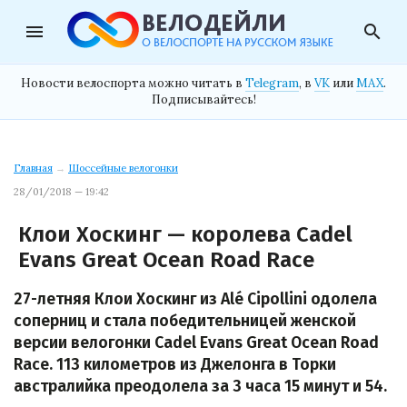
menu
search
Новости велоспорта можно читать в
Telegram
, в
VK
или
MAX
.
Подписывайтесь!
Главная
→
Шоссейные велогонки
28/01/2018 — 19:42
Клои Хоскинг — королева Cadel
Evans Great Ocean Road Race
27-летняя Клои Хоскинг из Alé Cipollini одолела
соперниц и стала победительницей женской
версии велогонки Cadel Evans Great Ocean Road
Race. 113 километров из Джелонга в Торки
австралийка преодолела за 3 часа 15 минут и 54.