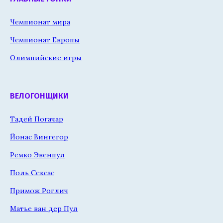
Чемпионат мира
Чемпионат Европы
Олимпийские игры
ВЕЛОГОНЩИКИ
Тадей Погачар
Йонас Вингегор
Ремко Эвенпул
Поль Сексас
Примож Роглич
Матье ван дер Пул