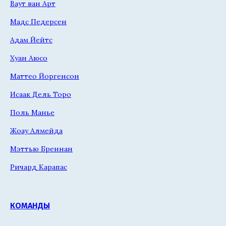
Ваут ван Арт
Мадс Педерсен
Адам Йейтс
Хуан Аюсо
Маттео Йоргенсон
Исаак Дель Торо
Поль Манье
Жоау Алмейда
Мэттью Бреннан
Ричард Карапас
КОМАНДЫ