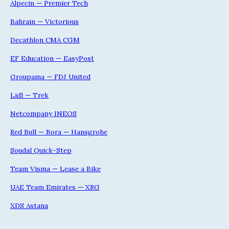
Alpecin — Premier Tech
Bahrain — Victorious
Decathlon CMA CGM
EF Education — EasyPost
Groupama — FDJ United
Lidl — Trek
Netcompany INEOS
Red Bull — Bora — Hansgrohe
Soudal Quick-Step
Team Visma — Lease a Bike
UAE Team Emirates — XRG
XDS Astana