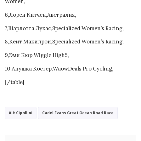
Women,
6,Лорен Китчен,Австралия,
7,Шарлотта Лукас,Specialized Women’s Racing,
8,Кейт Макилрой,Specialized Women’s Racing,
9,Эми Кюр,Wiggle High5,
10,Анушка Костер,WaowDeals Pro Cycling,
[/table]
Alé Cipollini
Cadel Evans Great Ocean Road Race