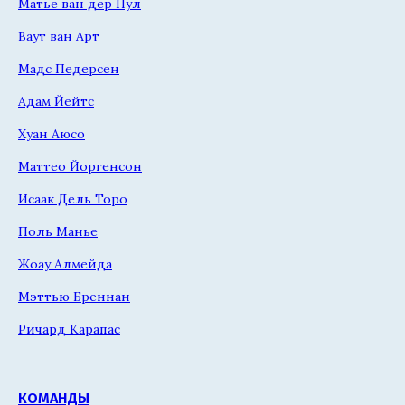
Матье ван дер Пул
Ваут ван Арт
Мадс Педерсен
Адам Йейтс
Хуан Аюсо
Маттео Йоргенсон
Исаак Дель Торо
Поль Манье
Жоау Алмейда
Мэттью Бреннан
Ричард Карапас
КОМАНДЫ