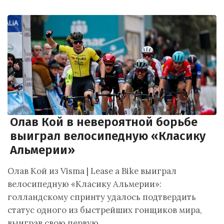
Олав Кой в невероятной борьбе
выиграл велосипедную «Класику
Альмерии»
Олав Кой из Visma | Lease a Bike выиграл
велосипедную «Класику Альмерии»:
голландскому спринту удалось подтвердить
статус одного из быстрейших гонщиков мира,
выиграв свою первую…