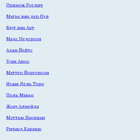
Примож Роглич
Матье ван дер Пул
Ваут ван Арт
Мадс Педерсен
Адам Йейтс
Хуан Аюсо
Маттео Йоргенсон
Исаак Дель Торо
Поль Манье
Жоау Алмейда
Мэттью Бреннан
Ричард Карапас