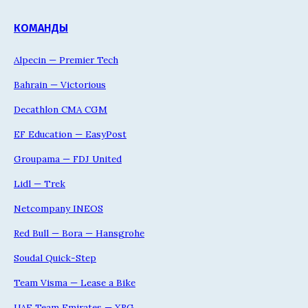
КОМАНДЫ
Alpecin — Premier Tech
Bahrain — Victorious
Decathlon CMA CGM
EF Education — EasyPost
Groupama — FDJ United
Lidl — Trek
Netcompany INEOS
Red Bull — Bora — Hansgrohe
Soudal Quick-Step
Team Visma — Lease a Bike
UAE Team Emirates — XRG