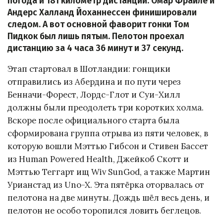
погода и 181 километр дистанции. Омар Фраиле и
Андерс Халланд Йоханнессен финишировали
следом. А вот основной фаворит гонки Том
Пидкок был лишь пятым. Пелотон проехал
дистанцию за 4 часа 36 минут и 37 секунд.
Этап стартовал в Шотландии: гонщики
отправились из Абердина и по пути через
Бенначи-Форест, Лордс-Глот и Суи-Хилл
должны были преодолеть три коротких холма.
Вскоре после официального старта была
сформирована группа отрыва из пяти человек, в
которую вошли Мэттью Гибсон и Стивен Бассет
из Human Powered Health, Джейкоб Скотт и
Мэттью Теггарт ищ Wiv SunGod, а также Мартин
Урианстад из Uno-X. Эта пятёрка оторвалась от
пелотона на две минуты. Дождь шёл весь день, и
пелотон не особо торопился ловить беглецов.