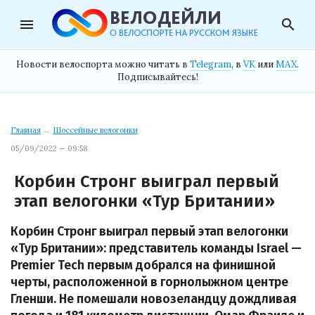
menu
search
Новости велоспорта можно читать в
Telegram
, в
VK
или
MAX
.
Подписывайтесь!
Главная
→
Шоссейные велогонки
05/09/2022 — 09:58
Корбин Стронг выиграл первый
этап велогонки «Тур Британии»
Корбин Стронг выиграл первый этап велогонки
«Тур Британии»: представитель команды Israel —
Premier Tech первым добрался на финишной
черты, расположенной в горнолыжном центре
Гленши. Не помешали новозеландцу дождливая