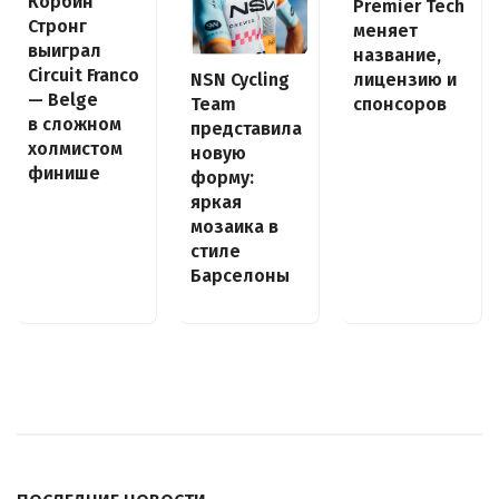
Корбин
Premier Tech
Стронг
меняет
выиграл
название,
Circuit Franco
NSN Cycling
лицензию и
— Belge
Team
спонсоров
в сложном
представила
холмистом
новую
финише
форму:
яркая
мозаика в
стиле
Барселоны