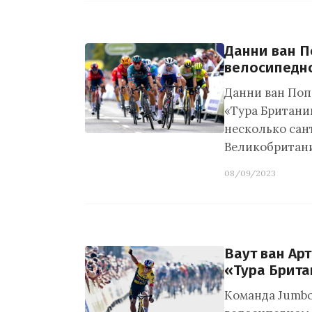
Данни ван П
велосипедн
Данни ван Поп
«Тура Британии
несколько сан
Великобритан
08/09/2023
Ваут ван Ар
«Тура Брит
Команда Jumbo-