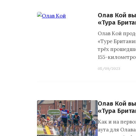
Олав Кой вы
«Тура Брит
Олав Кой прод
«Туре Британи
трёх прошедши
155-километро
05/09/2023
Олав Кой вы
«Тура Брит
Как и на перво
аута для Олав