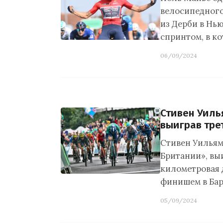
велосипедного
из Дерби в Нь
спринтом, в к
06/09/2024
Стивен Уиль
выиграв тре
Стивен Уильям
Британии», вы
километровая 
финишем в Бар
05/09/2024