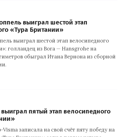
оппель выиграл шестой этап
ого «Тура Британии»
пель выиграл шестой этап велосипедного
»: голландец из Bora — Hansgrohe на
тиметров обыграл Итана Вернона из сборной
ии.
т выиграл пятый этап велосипедного
ании»
Visma записала на свой счёт пяту победу на