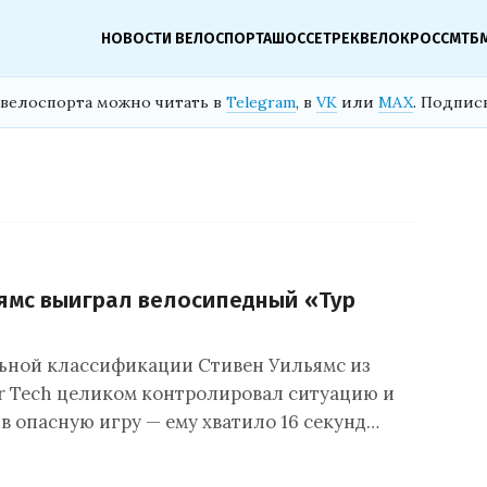
НОВОСТИ ВЕЛОСПОРТА
ШОССЕ
ТРЕК
ВЕЛОКРОСС
МТБ
велоспорта можно читать в
Telegram
, в
VK
или
MAX
. Подпис
ямс выиграл велосипедный «Тур
ьной классификации Стивен Уильямс из
ier Tech целиком контролировал ситуацию и
 в опасную игру — ему хватило 16 секунд…