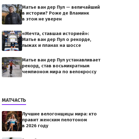
Матье ван дер Пул — величайший
в истории? Роже де Вламинк
в этом не уверен
«Мечта, ставшая историей»:
Матье ван дер Пул о рекорде,
лыжах и планах на шоссе
Матье ван дер Пул устанавливает
рекорд, став восьмикратным
чемпионом мира по велокроссу
МАТЧАСТЬ
Лучшие велогонщицы мира: кто
правит женским пелотоном
в 2026 году