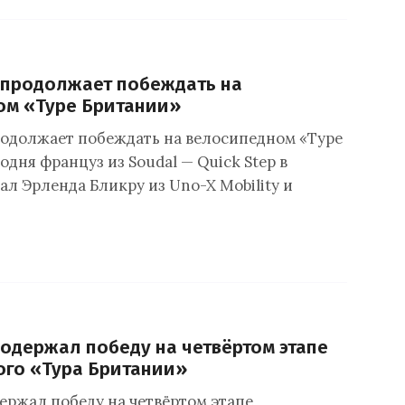
 продолжает побеждать на
ом «Туре Британии»
одолжает побеждать на велосипедном «Туре
одня француз из Soudal — Quick Step в
л Эрленда Бликру из Uno-X Mobility и
одержал победу на четвёртом этапе
ого «Тура Британии»
ержал победу на четвёртом этапе