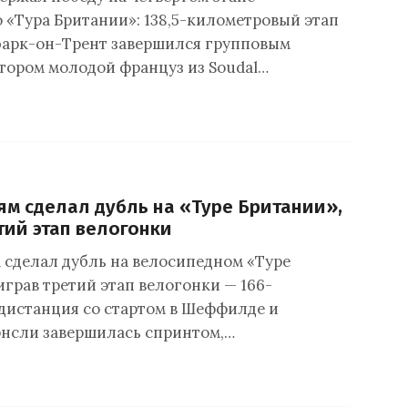
 «Тура Британии»: 138,5-километровый этап
юарк-он-Трент завершился групповым
отором молодой француз из Soudal…
ям сделал дубль на «Туре Британии»,
тий этап велогонки
 сделал дубль на велосипедном «Туре
играв третий этап велогонки — 166-
дистанция со стартом в Шеффилде и
нсли завершилась спринтом,…