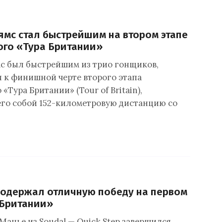
ямс стал быстрейшим на втором этапе
ого «Тура Британии»
с был быстрейшим из трио гонщиков,
 к финишной черте второго этапа
«Тура Британии» (Tour of Britain),
го собой 152-километровую дистанцию со
одержал отличную победу на первом
 Британии»
Манье из Soudal — Quick Step завершился