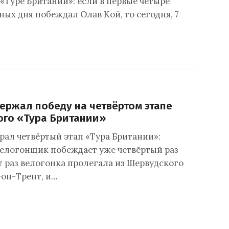
«Туре Британии»: если в первые четыре
ых дня побеждал Олав Кой, то сегодня, 7
ержал победу на четвёртом этапе
ого «Тура Британии»
рал четвёртый этап «Тура Британии»:
елогонщик побеждает уже четвёртый раз
т раз велогонка пролегала из Шервудского
-он-Трент, и…