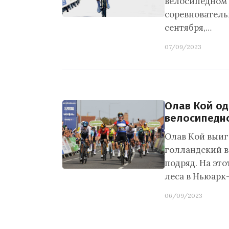
велосипедном 
соревновательн
сентября,…
07/09/2023
Олав Кой од
велосипедн
Олав Кой выиг
голландский в
подряд. На это
леса в Ньюарк
06/09/2023