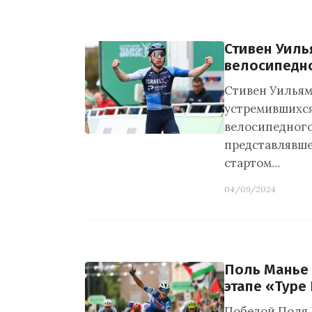
Стивен Уиль
велосипедн
Стивен Уильям
устремившихся
велосипедного 
представлявше
стартом…
04/09/2024
Поль Манье 
этапе «Туре
Победой Поля 