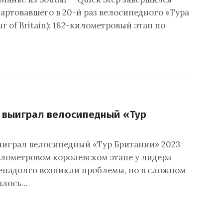
тартовавшего в 20-й раз велосипедного «Тура
r of Britain): 182-километровый этап по
т выиграл велосипедный «Тур
выиграл велосипедный «Тур Британии» 2023
километровом королевском этапе у лидера
енадолго возникли проблемы, но в сложном
алось…