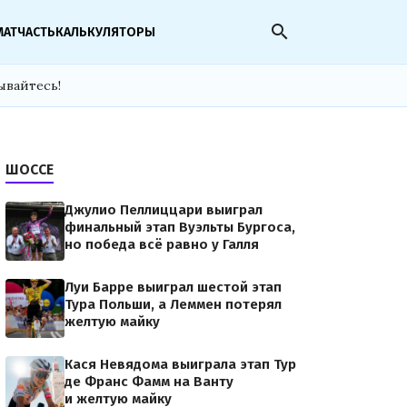
search
МАТЧАСТЬ
КАЛЬКУЛЯТОРЫ
ывайтесь!
ШОССЕ
Джулио Пеллиццари выиграл
финальный этап Вуэльты Бургоса,
но победа всё равно у Галля
Луи Барре выиграл шестой этап
Тура Польши, а Леммен потерял
желтую майку
Кася Невядома выиграла этап Тур
де Франс Фамм на Ванту
и желтую майку