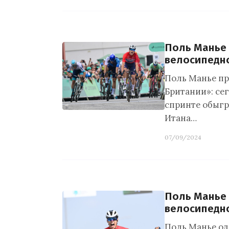
Поль Манье
велосипедн
Поль Манье пр
Британии»: сег
спринте обыгра
Итана…
07/09/2024
Поль Манье 
велосипедн
Поль Манье од