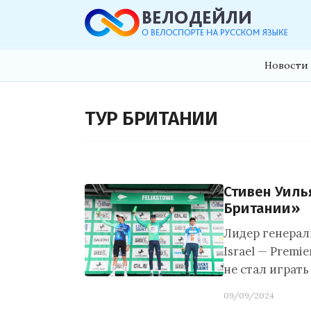
Новости 
ТУР БРИТАНИИ
Стивен Уиль
Британии»
Лидер генерал
Israel — Prem
не стал играть
09/09/2024