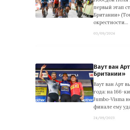
первый этап с
Британии» (Tou
окрестности…
03/09/2024
Ваут ван Ар
Британии»
Ваут ван Арт 
года: на 166-
Jumbo-Visma н
финале ему уд
24/09/2023