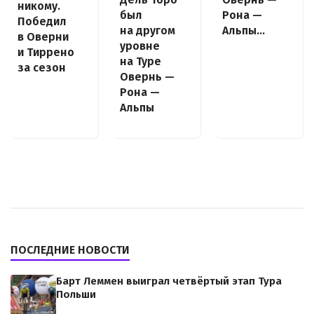
никому.
был
Рона —
Победил
на другом
Альпы…
в Оверни
уровне
и Тиррено
на Туре
за сезон
Овернь —
Рона —
Альпы
ПОСЛЕДНИЕ НОВОСТИ
Барт Леммен выиграл четвёртый этап Тура
Польши