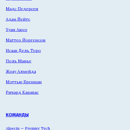
Мадс Педерсен
Адам Йейтс
Хуан Аюсо
Маттео Йоргенсон
Исаак Дель Торо
Поль Манье
Жоау Алмейда
Мэттью Бреннан
Ричард Карапас
КОМАНДЫ
Alpecin — Premier Tech