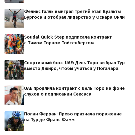
Феликс Галль выиграл третий этап Вуэльты
Бургоса и отобрал лидерство у Оскара Онли
Soudal Quick-Step подписала контракт
с Тимом Торном Тойтенбергом
Спортивный босс UAE: Дель Торо выбрал Тур
вместо Джиро, чтобы учиться у Погачара
UAE продлила контракт с Дель Торо на фоне
слухов о подписании Сексаса
Полин Ферран-Прево признала поражение
на Тур де Франс Фамм