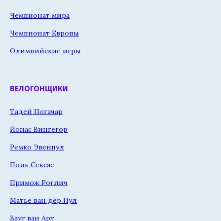
Чемпионат мира
Чемпионат Европы
Олимпийские игры
ВЕЛОГОНЩИКИ
Тадей Погачар
Йонас Вингегор
Ремко Эвенпул
Поль Сексас
Примож Роглич
Матье ван дер Пул
Ваут ван Арт