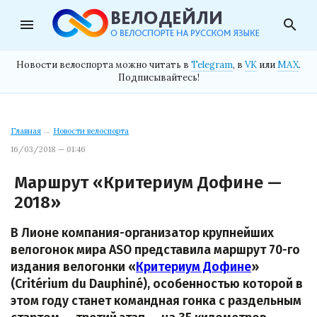
menu
search
Новости велоспорта можно читать в
Telegram
, в
VK
или
MAX
.
Подписывайтесь!
Главная
→
Новости велоспорта
16/03/2018 — 01:46
Маршрут «Критериум Дофине —
2018»
В Лионе компания-организатор крупнейших
велогонок мира ASO представила маршрут 70-го
издания велогонки «
Критериум Дофине
»
(Critérium du Dauphiné), особенностью которой в
этом году станет командная гонка с раздельным