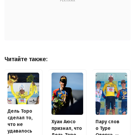
РЕКЛАМА
Читайте также:
Дель Торо
сделал то,
Хуан Аюсо
Пару слов
что не
признал, что
о Туре
удавалось
Дель Торо
Овернь —