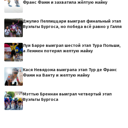
Франс Фамм и захватила жёлтую майку
Джулио Пеллиццари выиграл финальный этап
Вуэльты Бургоса, но победа всё равно у Галля
Луи Барре выиграл шестой этап Тура Польши,
а Леммен потерял желтую майку
Кася Невядома выиграла этап Тур де Франс
Фамм на Ванту и желтую майку
Мэттью Бреннан выиграл четвертый этап
Вуэльты Бургоса