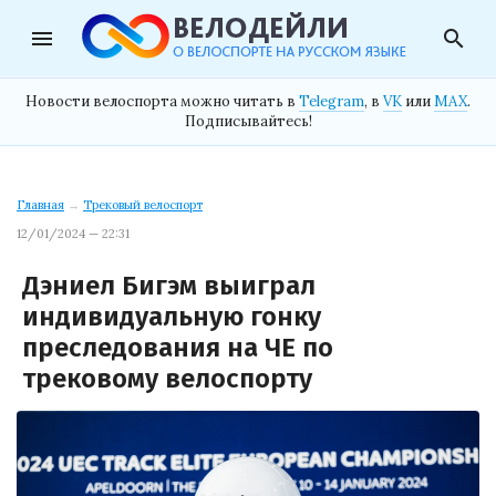
menu
search
Новости велоспорта можно читать в
Telegram
, в
VK
или
MAX
.
Подписывайтесь!
Главная
→
Трековый велоспорт
12/01/2024 — 22:31
Дэниел Бигэм выиграл
индивидуальную гонку
преследования на ЧЕ по
трековому велоспорту