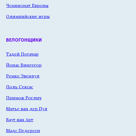
Чемпионат Европы
Олимпийские игры
ВЕЛОГОНЩИКИ
Тадей Погачар
Йонас Вингегор
Ремко Эвенпул
Поль Сексас
Примож Роглич
Матье ван дер Пул
Ваут ван Арт
Мадс Педерсен