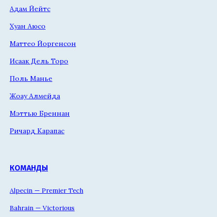
Адам Йейтс
Хуан Аюсо
Маттео Йоргенсон
Исаак Дель Торо
Поль Манье
Жоау Алмейда
Мэттью Бреннан
Ричард Карапас
КОМАНДЫ
Alpecin — Premier Tech
Bahrain — Victorious