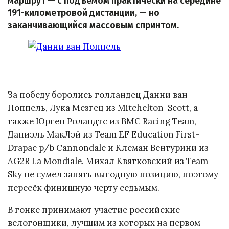
маршрут — с подъёмом практически на середине
191-километровой дистанции, — но
заканчивающийся массовым спринтом.
За победу боролись голландец Данни ван
Поппель, Лука Мезгец из Mitchelton-Scott, а
также Юрген Роландтс из BMC Racing Team,
Даниэль МакЛэй из Team EF Education First-
Drapac p/b Cannondale и Клеман Вентурини из
AG2R La Mondiale. Михал Квятковский из Team
Sky не сумел занять выгодную позицию, поэтому
пересёк финишную черту седьмым.
В гонке принимают участие российские
велогонщики, лучшим из которых на первом