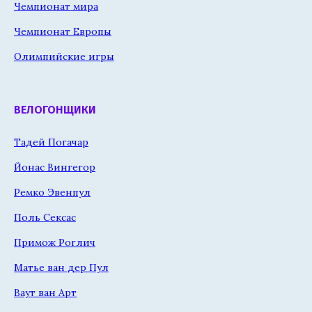
Чемпионат мира
Чемпионат Европы
Олимпийские игры
ВЕЛОГОНЩИКИ
Тадей Погачар
Йонас Вингегор
Ремко Эвенпул
Поль Сексас
Примож Роглич
Матье ван дер Пул
Ваут ван Арт