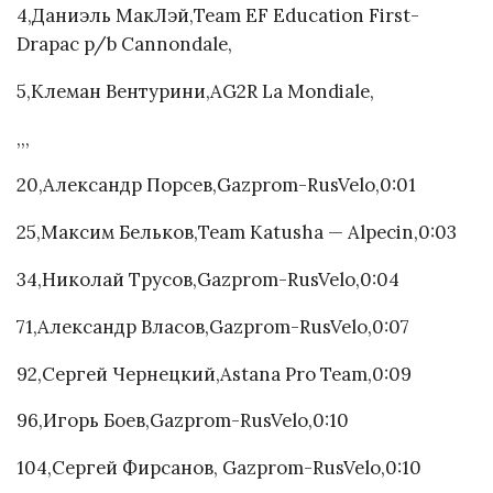
4,Даниэль МакЛэй,Team EF Education First-
Drapac p/b Cannondale,
5,Клеман Вентурини,AG2R La Mondiale,
,,,
20,Александр Порсев,Gazprom-RusVelo,0:01
25,Максим Бельков,Team Katusha — Alpecin,0:03
34,Николай Трусов,Gazprom-RusVelo,0:04
71,Александр Власов,Gazprom-RusVelo,0:07
92,Сергей Чернецкий,Astana Pro Team,0:09
96,Игорь Боев,Gazprom-RusVelo,0:10
104,Сергей Фирсанов, Gazprom-RusVelo,0:10