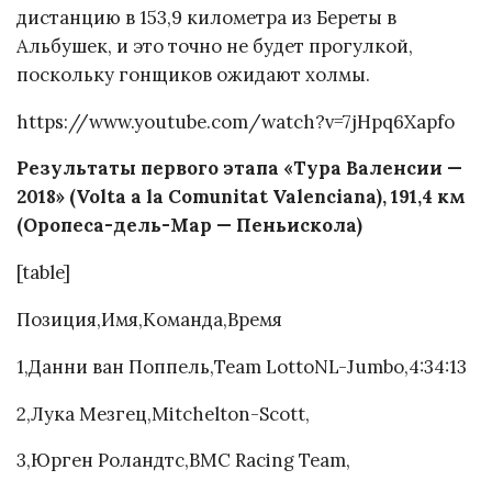
дистанцию в 153,9 километра из Береты в
Альбушек, и это точно не будет прогулкой,
поскольку гонщиков ожидают холмы.
https://www.youtube.com/watch?v=7jHpq6Xapfo
Результаты первого этапа «Тура Валенсии —
2018» (Volta a la Comunitat Valenciana), 191,4 км
(Оропеса-дель-Мар — Пеньискола)
[table]
Позиция,Имя,Команда,Время
1,Данни ван Поппель,Team LottoNL-Jumbo,4:34:13
2,Лука Мезгец,Mitchelton-Scott,
3,Юрген Роландтс,BMC Racing Team,