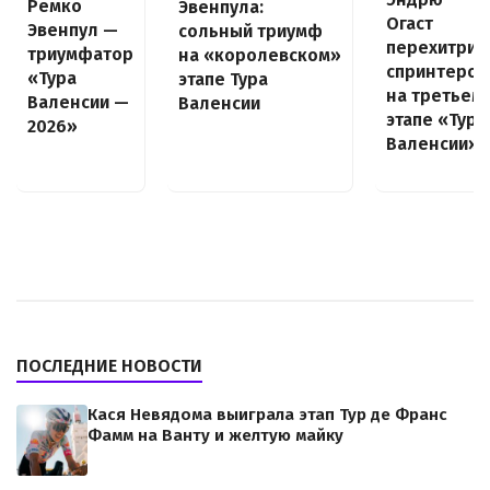
Ремко
Эвенпула:
Огаст
Эвенпул —
сольный триумф
перехитрил
триумфатор
на «королевском»
спринтеров
«Тура
этапе Тура
на третьем
Валенсии —
Валенсии
этапе «Тура
2026»
Валенсии»
ПОСЛЕДНИЕ НОВОСТИ
Кася Невядома выиграла этап Тур де Франс
Фамм на Ванту и желтую майку