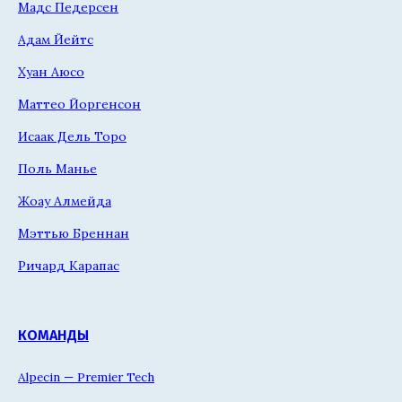
Мадс Педерсен
Адам Йейтс
Хуан Аюсо
Маттео Йоргенсон
Исаак Дель Торо
Поль Манье
Жоау Алмейда
Мэттью Бреннан
Ричард Карапас
КОМАНДЫ
Alpecin — Premier Tech