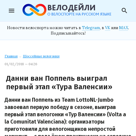
menu
search
Новости велоспорта можно читать в
Telegram
, в
VK
или
MAX
.
Подписывайтесь!
Главная
→
Шоссейные велогонки
01/02/2018 — 04:26
Данни ван Поппель выиграл
первый этап «Тура Валенсии»
Данни ван Поппель из Team LottoNL-Jumbo
завоевал первую победу в сезоне, выиграв
первый этап велогонки «Тур Валенсии» (Volta a
la Comunitat Valenciana): организаторы
приготовили для велогонщиков непростой