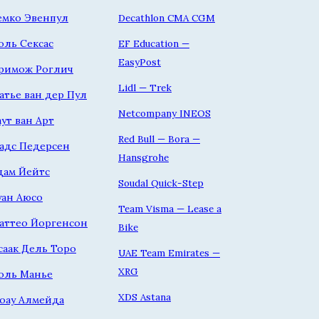
емко Эвенпул
Decathlon CMA CGM
оль Сексас
EF Education —
EasyPost
римож Роглич
Lidl — Trek
атье ван дер Пул
Netcompany INEOS
аут ван Арт
Red Bull — Bora —
адс Педерсен
Hansgrohe
дам Йейтс
Soudal Quick-Step
уан Аюсо
Team Visma — Lease a
аттео Йоргенсон
Bike
саак Дель Торо
UAE Team Emirates —
XRG
оль Манье
XDS Astana
оау Алмейда