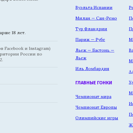
Вуэльта Испании
Р
Милан — Сан-Ремо
П
Тур Фландрии
П
рше 18 лет.
Париж — Рубе
М
 Facebook и Instagram)
Льеж — Бастонь —
В
рритории России по
Льеж
2.
М
Иль Ломбардия
А
Х
ГЛАВНЫЕ ГОНКИ
М
Чемпионат мира
И
Чемпионат Европы
П
Олимпийские игры
Ж