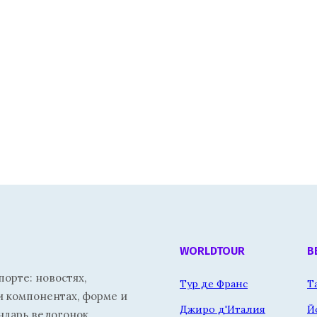
WORLDTOUR
В
орте: новостях,
Тур де Франс
Т
и компонентах, форме и
Джиро д'Италия
Й
ндарь велогонок.