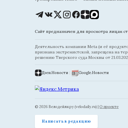
Сайт предназначен для просмотра лицам ста
Деятельность компании Meta (и её продуктов
признана экстремистской, запрещена на те
решению Тверского суда Москвы от 21.03.202
Дзен.Новости
|
Google.Новости
© 2026 Велодейли.ру (velodaily.ru) |
О проекте
Написать в редакцию