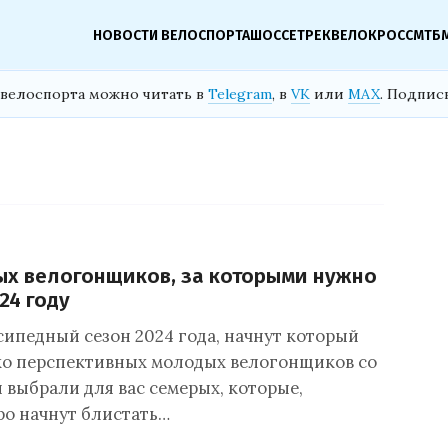
НОВОСТИ ВЕЛОСПОРТА
ШОССЕ
ТРЕК
ВЕЛОКРОСС
МТБ
велоспорта можно читать в
Telegram
, в
VK
или
MAX
. Подпис
х велогонщиков, за которыми нужно
24 году
сипедный сезон 2024 года, начнут который
ко перспективных молодых велогонщиков со
 выбрали для вас семерых, которые,
ро начнут блистать…