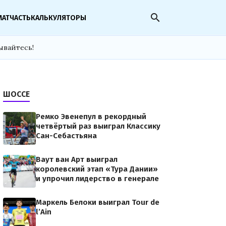
search
МАТЧАСТЬ
КАЛЬКУЛЯТОРЫ
ывайтесь!
ШОССЕ
Ремко Эвенепул в рекордный
четвёртый раз выиграл Классику
Сан-Себастьяна
Ваут ван Арт выиграл
королевский этап «Тура Дании»
и упрочил лидерство в генерале
Маркель Белоки выиграл Tour de
l’Ain