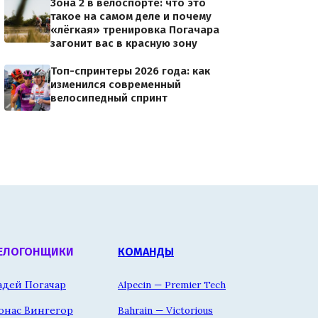
Зона 2 в велоспорте: что это
такое на самом деле и почему
«лёгкая» тренировка Погачара
загонит вас в красную зону
Топ-спринтеры 2026 года: как
изменился современный
велосипедный спринт
ЕЛОГОНЩИКИ
КОМАНДЫ
адей Погачар
Alpecin — Premier Tech
онас Вингегор
Bahrain — Victorious