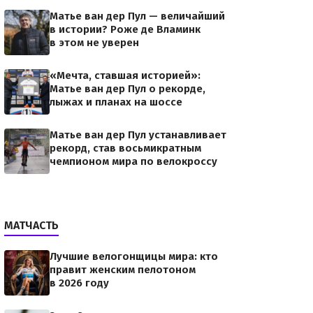
Матье ван дер Пул — величайший
в истории? Роже де Вламинк
в этом не уверен
«Мечта, ставшая историей»:
Матье ван дер Пул о рекорде,
лыжах и планах на шоссе
Матье ван дер Пул устанавливает
рекорд, став восьмикратным
чемпионом мира по велокроссу
МАТЧАСТЬ
Лучшие велогонщицы мира: кто
правит женским пелотоном
в 2026 году