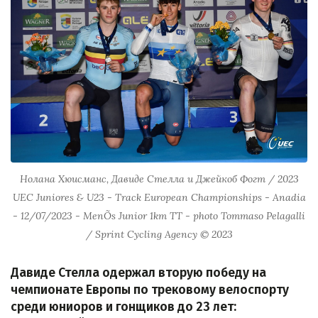
Нолана Хюисманс, Давиде Стелла и Джейкоб Фогт / 2023
UEC Juniores & U23 - Track European Championships - Anadia
- 12/07/2023 - MenÕs Junior 1km TT - photo Tommaso Pelagalli
/ Sprint Cycling Agency © 2023
Давиде Стелла одержал вторую победу на
чемпионате Европы по трековому велоспорту
среди юниоров и гонщиков до 23 лет: