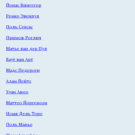
Йонас Вингегор
Ремко Эвенпул
Поль Сексас
Примож Роглич
Матье ван дер Пул
Ваут ван Арт
Мадс Педерсен
Адам Йейтс
Хуан Аюсо
Маттео Йоргенсон
Исаак Дель Торо
Поль Манье