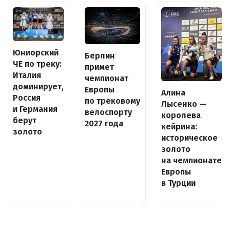
Юниорский
Берлин
ЧЕ по треку:
примет
Италия
чемпионат
доминирует,
Европы
Алина
Россия
по трековому
Лысенко —
и Германия
велоспорту
королева
берут
2027 года
кейрина:
золото
историческое
золото
на чемпионате
Европы
в Турции