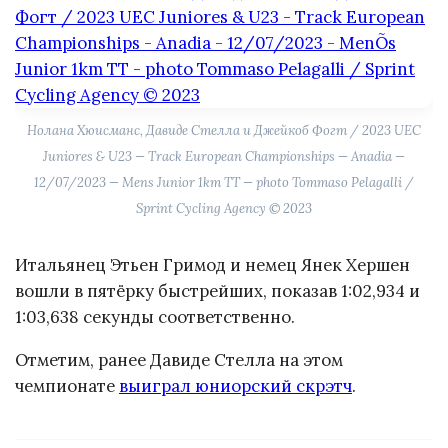
Нолана Хюисманс, Давиде Стелла и Джейкоб Фогт / 2023 UEC
Juniores & U23 — Track European Championships — Anadia —
12/07/2023 — Mens Junior 1km TT — photo Tommaso Pelagalli /
Sprint Cycling Agency © 2023
Итальянец Этьен Гримод и немец Янек Хершен
вошли в пятёрку быстрейших, показав 1:02,934 и
1:03,638 секунды соответственно.
Отметим, ранее Давиде Стелла на этом
чемпионате
выиграл юниорский скрэтч
.