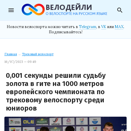
menu
search
Новости велоспорта можно читать в
Telegram
, в
VK
или
MAX
.
Подписывайтесь!
Главная
→
Трековый велоспорт
16/07/2023 — 09:49
0,001 секунды решили судьбу
золота в гите на 1000 метров
европейского чемпионата по
трековому велоспорту среди
юниоров