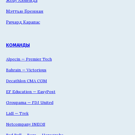
Жоау Алмейда
Мэттью Бреннан
Ричард Карапас
КОМАНДЫ
Alpecin — Premier Tech
Bahrain — Victorious
Decathlon CMA CGM
EF Education — EasyPost
Groupama — FDJ United
Lidl — Trek
Netcompany INEOS