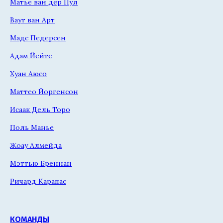
Матье ван дер Пул
Ваут ван Арт
Мадс Педерсен
Адам Йейтс
Хуан Аюсо
Маттео Йоргенсон
Исаак Дель Торо
Поль Манье
Жоау Алмейда
Мэттью Бреннан
Ричард Карапас
КОМАНДЫ