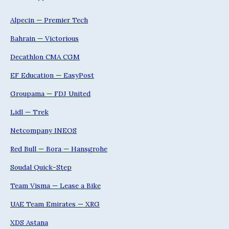
Alpecin — Premier Tech
Bahrain — Victorious
Decathlon CMA CGM
EF Education — EasyPost
Groupama — FDJ United
Lidl — Trek
Netcompany INEOS
Red Bull — Bora — Hansgrohe
Soudal Quick-Step
Team Visma — Lease a Bike
UAE Team Emirates — XRG
XDS Astana