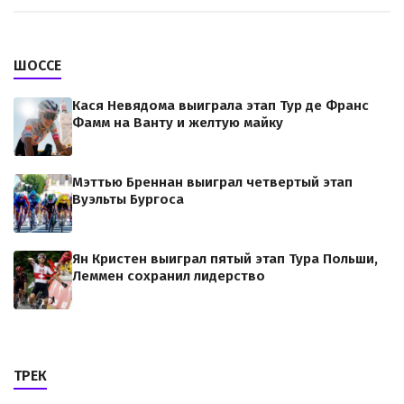
ШОССЕ
Кася Невядома выиграла этап Тур де Франс
Фамм на Ванту и желтую майку
Мэттью Бреннан выиграл четвертый этап
Вуэльты Бургоса
Ян Кристен выиграл пятый этап Тура Польши,
Леммен сохранил лидерство
ТРЕК