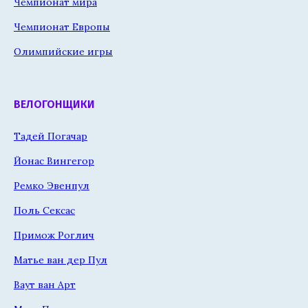
Чемпионат мира
Чемпионат Европы
Олимпийские игры
ВЕЛОГОНЩИКИ
Тадей Погачар
Йонас Вингегор
Ремко Эвенпул
Поль Сексас
Примож Роглич
Матье ван дер Пул
Ваут ван Арт