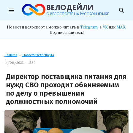
menu
search
Новости велоспорта можно читать в
Telegram
, в
VK
или
MAX
.
Подписывайтесь!
Главная
→
Новости велоспорта
14/06/2023 — 15:39
Директор поставщика питания для
нужд СВО проходит обвиняемым
по делу о превышении
должностных полномочий