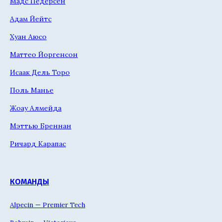
Мадс Педерсен
Адам Йейтс
Хуан Аюсо
Маттео Йоргенсон
Исаак Дель Торо
Поль Манье
Жоау Алмейда
Мэттью Бреннан
Ричард Карапас
КОМАНДЫ
Alpecin — Premier Tech