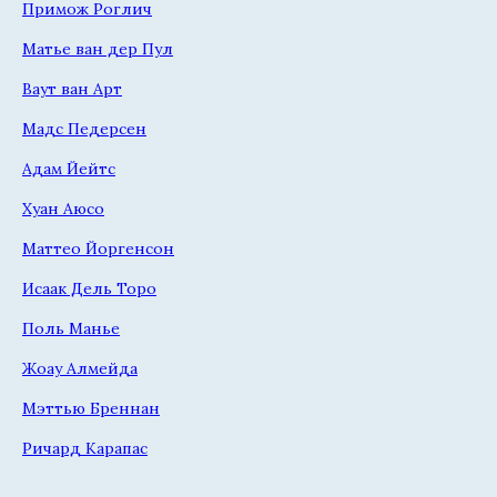
Примож Роглич
Матье ван дер Пул
Ваут ван Арт
Мадс Педерсен
Адам Йейтс
Хуан Аюсо
Маттео Йоргенсон
Исаак Дель Торо
Поль Манье
Жоау Алмейда
Мэттью Бреннан
Ричард Карапас