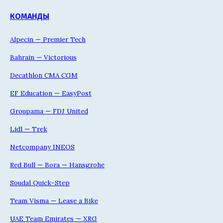
КОМАНДЫ
Alpecin — Premier Tech
Bahrain — Victorious
Decathlon CMA CGM
EF Education — EasyPost
Groupama — FDJ United
Lidl — Trek
Netcompany INEOS
Red Bull — Bora — Hansgrohe
Soudal Quick-Step
Team Visma — Lease a Bike
UAE Team Emirates — XRG