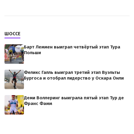
ШОССЕ
Барт Леммен выиграл четвёртый этап Тура
Польши
Феликс Галль выиграл третий этап Вуэльты
Бургоса и отобрал лидерство у Оскара Онли
Деми Воллеринг выиграла пятый этап Тур де
Франс Фамм