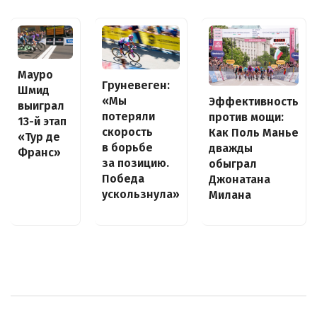
Мауро
Груневеген:
Шмид
«Мы
Эффективность
выиграл
потеряли
против мощи:
13-й этап
скорость
Как Поль Манье
«Тур де
в борьбе
дважды
Франс»
за позицию.
обыграл
Победа
Джонатана
ускользнула»
Милана