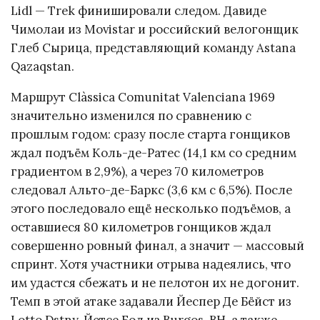
Lidl — Trek финишировали следом. Давиде
Чимолаи из Movistar и российский велогонщик
Глеб Сырица, представляющий команду Astana
Qazaqstan.
Маршрут Clàssica Comunitat Valenciana 1969
значительно изменился по сравнению с
прошлым годом: сразу после старта гонщиков
ждал подъём Коль-де-Ратес (14,1 км со средним
градиентом в 2,9%), а через 70 километров
следовал Альто-де-Баркс (3,6 км с 6,5%). После
этого последовало ещё несколько подъёмов, а
оставшиеся 80 километров гонщиков ждал
совершенно ровный финал, а значит — массовый
спринт. Хотя участники отрыва надеялись, что
им удастся сбежать и не пелотон их не догонит.
Темп в этой атаке задавали Йеспер Де Бёйст из
Lotto Dstny, Йетсе Бол из Burgos-BH, а также