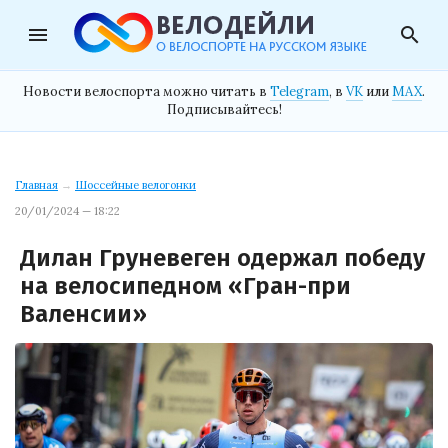
menu
search
Новости велоспорта можно читать в
Telegram
, в
VK
или
MAX
.
Подписывайтесь!
Главная
→
Шоссейные велогонки
20/01/2024 — 18:22
Дилан Груневеген одержал победу
на велосипедном «Гран-при
Валенсии»