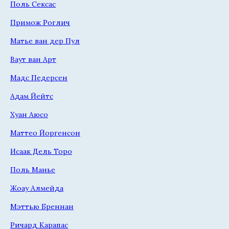
Поль Сексас
Примож Роглич
Матье ван дер Пул
Ваут ван Арт
Мадс Педерсен
Адам Йейтс
Хуан Аюсо
Маттео Йоргенсон
Исаак Дель Торо
Поль Манье
Жоау Алмейда
Мэттью Бреннан
Ричард Карапас