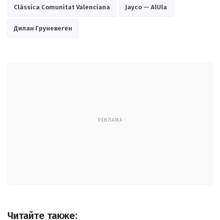
Clàssica Comunitat Valenciana
Jayco — AlUla
Дилан Груневеген
РЕКЛАМА
Читайте также: