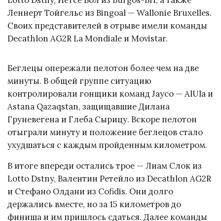
Леннерт Тойгельс из Bingoal — Wallonie Bruxelles.
Своих представителей в отрыве имели команды
Decathlon AG2R La Mondiale и Movistar.
Беглецы опережали пелотон более чем на две
минуты. В общей группе ситуацию
контролировали гонщики команд Jayco — AlUla и
Astana Qazaqstan, защищавшие Дилана
Груневегена и Глеба Сырицу. Вскоре пелотон
отыграли минуту и положение беглецов стало
ухудшаться с каждым пройденным километром.
В итоге впереди остались трое — Лиам Слок из
Lotto Dstny, Валентин Ретейло из Decathlon AG2R
и Стефано Олдани из Cofidis. Они долго
держались вместе, но за 15 километров до
финиша и им пришлось сдаться. Далее команды