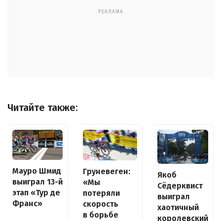
РЕКЛАМА
Читайте также:
Мауро Шмид
Груневеген:
Якоб
выиграл 13-й
«Мы
Сёдерквист
этап «Тур де
потеряли
выиграл
Франс»
скорость
хаотичный
в борьбе
королевский