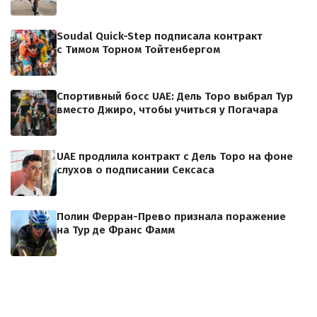
Soudal Quick-Step подписала контракт
с Тимом Торном Тойтенбергом
Спортивный босс UAE: Дель Торо выбрал Тур
вместо Джиро, чтобы учиться у Погачара
UAE продлила контракт с Дель Торо на фоне
слухов о подписании Сексаса
Полин Ферран-Прево признала поражение
на Тур де Франс Фамм