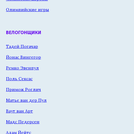
Олимпийские игры
ВЕЛОГОНЩИКИ
Тадей Погачар
Йонас Вингегор
Ремко Эвенпул
Поль Сексас
Примож Роглич
Матье ван дер Пул
Ваут ван Арт
Мадс Педерсен
Адам Йейтс