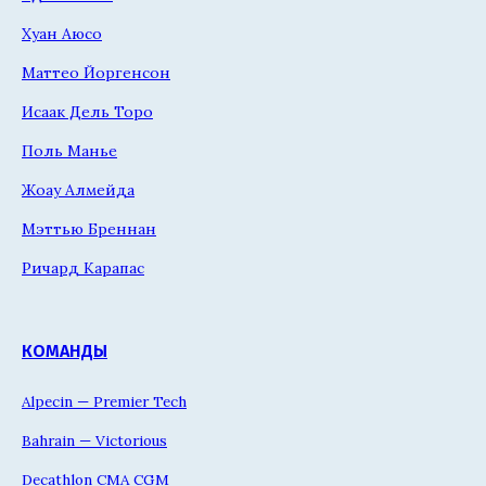
Хуан Аюсо
Маттео Йоргенсон
Исаак Дель Торо
Поль Манье
Жоау Алмейда
Мэттью Бреннан
Ричард Карапас
КОМАНДЫ
Alpecin — Premier Tech
Bahrain — Victorious
Decathlon CMA CGM