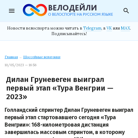
menu
search
Новости велоспорта можно читать в
Telegram
, в
VK
или
MAX
.
Подписывайтесь!
Главная
→
Шоссейные велогонки
10/05/2023 — 16:56
Дилан Груневеген выиграл
первый этап «Тура Венгрии —
2023»
Голландский спринтер Дилан Груневеген выиграл
первый этап стартовавшего сегодня «Тура
Венгрии»: 168-километровая дистанция
завершилась массовым спринтом, в которому