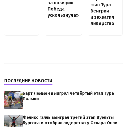
за позицию.
этап Тура
Победа
Венгрии
ускользнула»
и захватил
лидерство
ПОСЛЕДНИЕ НОВОСТИ
Барт Леммен выиграл четвёртый этап Тура
Польши
Феликс Галль выиграл третий этап Вуэльты
Бургоса и отобрал лидерство у Оскара Онли