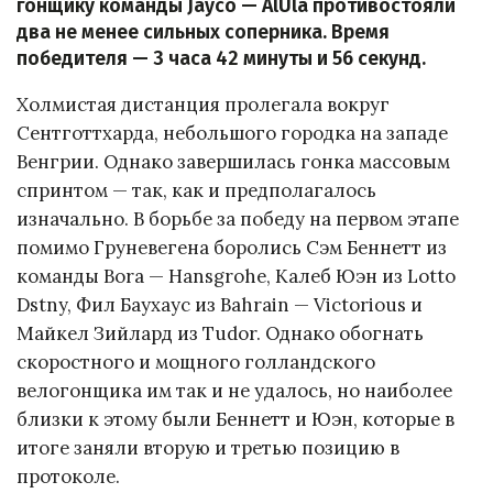
гонщику команды Jayco — AlUla противостояли
два не менее сильных соперника. Время
победителя — 3 часа 42 минуты и 56 секунд.
Холмистая дистанция пролегала вокруг
Сентготтхарда, небольшого городка на западе
Венгрии. Однако завершилась гонка массовым
спринтом — так, как и предполагалось
изначально. В борьбе за победу на первом этапе
помимо Груневегена боролись Сэм Беннетт из
команды Bora — Hansgrohe, Калеб Юэн из Lotto
Dstny, Фил Баухаус из Bahrain — Victorious и
Майкел Зийлард из Tudor. Однако обогнать
скоростного и мощного голландского
велогонщика им так и не удалось, но наиболее
близки к этому были Беннетт и Юэн, которые в
итоге заняли вторую и третью позицию в
протоколе.