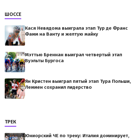
ШОССЕ
Кася Невядома выиграла этап Тур де Франс
Фамм на Ванту и желтую майку
Мэттью Бреннан выиграл четвертый этап
Вуэльты Бургоса
Ян Кристен выиграл пятый этап Тура Польши,
Леммен сохранил лидерство
ТРЕК
Юниорский ЧЕ по треку: Италия доминирует,