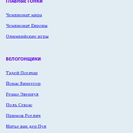
ГЛАВНЫЕ ГОНКИ
Чемпионат мира
Чемпионат Европы
Олимпийские игры
ВЕЛОГОНЩИКИ
Тадей Погачар
Йонас Вингегор
Ремко Эвенпул
Поль Сексас
Примож Роглич
Матье ван дер Пул