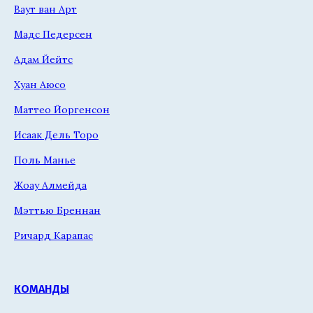
Ваут ван Арт
Мадс Педерсен
Адам Йейтс
Хуан Аюсо
Маттео Йоргенсон
Исаак Дель Торо
Поль Манье
Жоау Алмейда
Мэттью Бреннан
Ричард Карапас
КОМАНДЫ