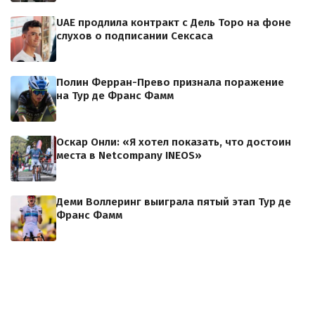
UAE продлила контракт с Дель Торо на фоне
слухов о подписании Сексаса
Полин Ферран-Прево признала поражение
на Тур де Франс Фамм
Оскар Онли: «Я хотел показать, что достоин
места в Netcompany INEOS»
Деми Воллеринг выиграла пятый этап Тур де
Франс Фамм