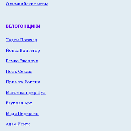
Олимпийские игры
ВЕЛОГОНЩИКИ
Тадей Погачар
Йонас Вингегор
Ремко Эвенпул
Поль Сексас
Примож Роглич
Матье ван дер Пул
Ваут ван Арт
Мадс Педерсен
Адам Йейтс