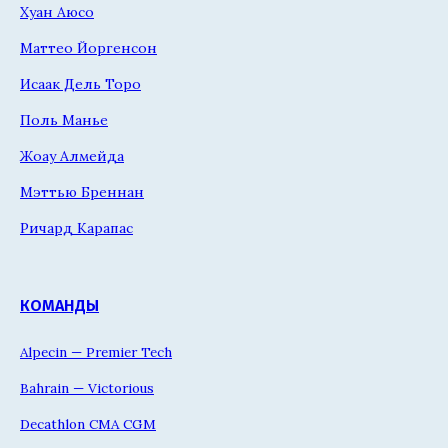
Хуан Аюсо
Маттео Йоргенсон
Исаак Дель Торо
Поль Манье
Жоау Алмейда
Мэттью Бреннан
Ричард Карапас
КОМАНДЫ
Alpecin — Premier Tech
Bahrain — Victorious
Decathlon CMA CGM