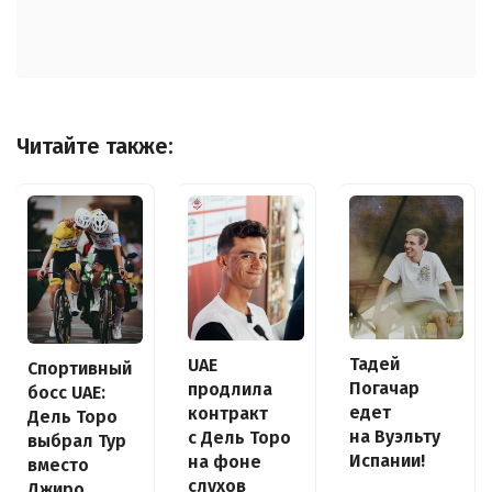
Читайте также:
Тадей
UAE
Спортивный
Погачар
продлила
босс UAE:
едет
контракт
Дель Торо
на Вуэльту
с Дель Торо
выбрал Тур
Испании!
на фоне
вместо
слухов
Джиро,