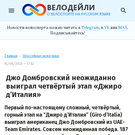
menu
search
Новости велоспорта можно читать в
Telegram
, в
VK
или
MAX
.
Подписывайтесь!
Главная
→
Шоссейные велогонки
11/05/2021 — 17:52
Джо Домбровский неожиданно
выиграл четвёртый этап «Джиро
д’Италия»
Первый по-настоящему сложный, четвёртый,
горный этап на “Джиро д’Италия” (Giro d’Italia)
выиграл американец Джо Домбровский из UAE-
Team Emirates. Совсем неожиданная победа. 187