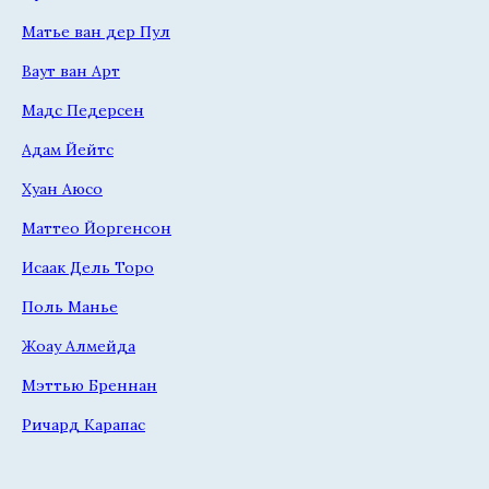
Матье ван дер Пул
Ваут ван Арт
Мадс Педерсен
Адам Йейтс
Хуан Аюсо
Маттео Йоргенсон
Исаак Дель Торо
Поль Манье
Жоау Алмейда
Мэттью Бреннан
Ричард Карапас