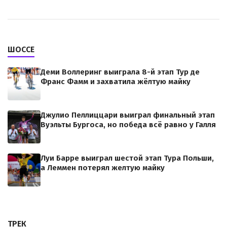
ШОССЕ
Деми Воллеринг выиграла 8-й этап Тур де
Франс Фамм и захватила жёлтую майку
Джулио Пеллиццари выиграл финальный этап
Вуэльты Бургоса, но победа всё равно у Галля
Луи Барре выиграл шестой этап Тура Польши,
а Леммен потерял желтую майку
ТРЕК