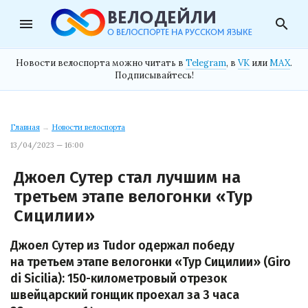
menu
search
Новости велоспорта можно читать в
Telegram
, в
VK
или
MAX
.
Подписывайтесь!
Главная
→
Новости велоспорта
13/04/2023 — 16:00
Джоел Сутер стал лучшим на
третьем этапе велогонки «Тур
Сицилии»
Джоел Сутер из Tudor одержал победу
на третьем этапе велогонки «Тур Сицилии» (Giro
di Sicilia): 150-километровый отрезок
швейцарский гонщик проехал за 3 часа