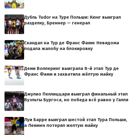
Дубль Tudor на Туре Польши: Кюнг выиграл
разделку, Бреннер — генерал
Скандал на Тур де Франс Фамм: Невядома
подала жалобу на блокировку
Деми Воллеринг выиграла 8-й этап Тур де
Франс Фамм и захватила жёлтую майку
Джулио Пеллиццари выиграл финальный этап
Вуэльты Бургоса, но победа всё равно у Галля
Луи Барре выиграл шестой этап Тура Польши,
а Леммен потерял желтую майку