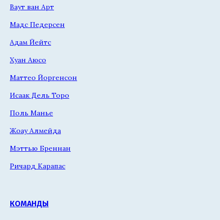
Ваут ван Арт
Мадс Педерсен
Адам Йейтс
Хуан Аюсо
Маттео Йоргенсон
Исаак Дель Торо
Поль Манье
Жоау Алмейда
Мэттью Бреннан
Ричард Карапас
КОМАНДЫ