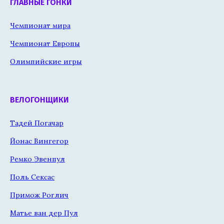
ГЛАВНЫЕ ГОНКИ
Чемпионат мира
Чемпионат Европы
Олимпийские игры
ВЕЛОГОНЩИКИ
Тадей Погачар
Йонас Вингегор
Ремко Эвенпул
Поль Сексас
Примож Роглич
Матье ван дер Пул