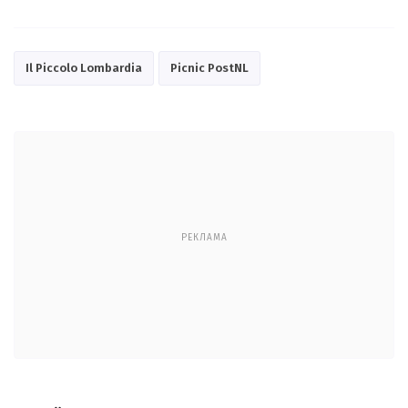
Il Piccolo Lombardia
Picnic PostNL
РЕКЛАМА