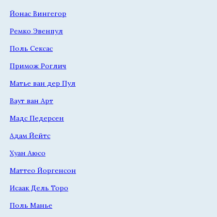
Йонас Вингегор
Ремко Эвенпул
Поль Сексас
Примож Роглич
Матье ван дер Пул
Ваут ван Арт
Мадс Педерсен
Адам Йейтс
Хуан Аюсо
Маттео Йоргенсон
Исаак Дель Торо
Поль Манье