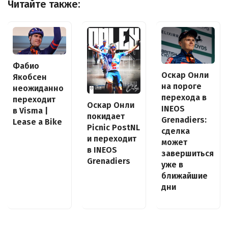
Читайте также:
Фабио
Оскар Онли
Якобсен
на пороге
неожиданно
перехода в
переходит
Оскар Онли
INEOS
в Visma |
покидает
Grenadiers:
Lease a Bike
Picnic PostNL
сделка
и переходит
может
в INEOS
завершиться
Grenadiers
уже в
ближайшие
дни