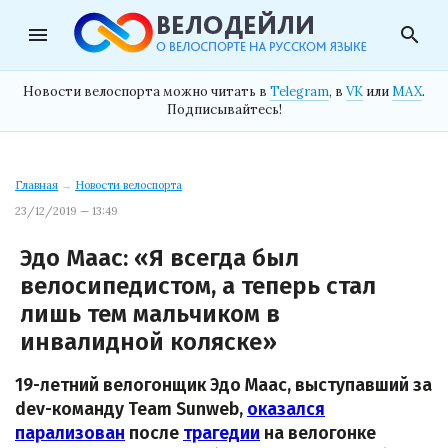
menu
search
Новости велоспорта можно читать в
Telegram
, в
VK
или
MAX
.
Подписывайтесь!
Главная
→
Новости велоспорта
23/12/2019 — 13:49
Эдо Маас: «Я всегда был
велосипедистом, а теперь стал
лишь тем мальчиком в
инвалидной коляске»
19-летний велогонщик Эдо Маас, выступавший за
dev-команду Team Sunweb,
оказался
парализован
после
трагедии
на велогонке