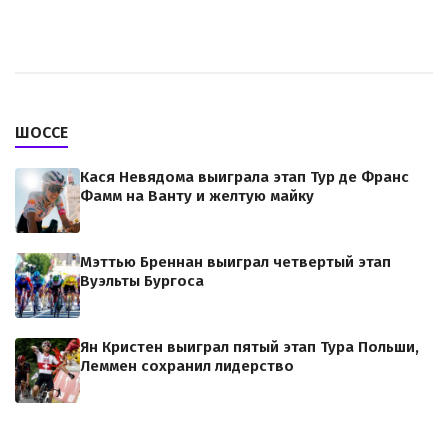
ШОССЕ
Кася Невядома выиграла этап Тур де Франс
Фамм на Ванту и желтую майку
Мэттью Бреннан выиграл четвертый этап
Вуэльты Бургоса
Ян Кристен выиграл пятый этап Тура Польши,
Леммен сохранил лидерство