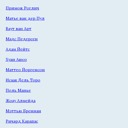
Примож Роглич
Матье ван дер Пул
Ваут ван Арт
Мадс Педерсен
Адам Йейтс
Хуан Аюсо
Маттео Йоргенсон
Исаак Дель Торо
Поль Манье
Жоау Алмейда
Мэттью Бреннан
Ричард Карапас