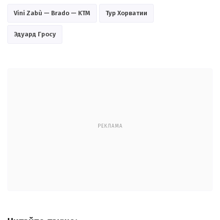
Vini Zabù — Brado — KTM
Тур Хорватии
Эдуард Гросу
РЕКЛАМА