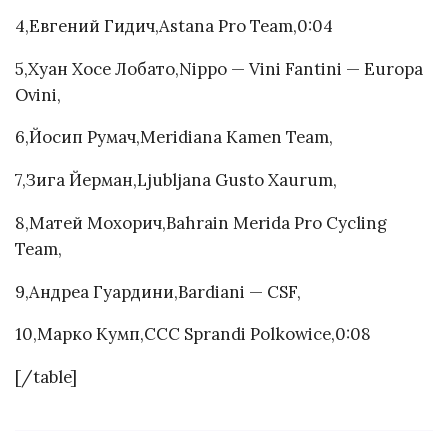
4,Евгений Гидич,Astana Pro Team,0:04
5,Хуан Хосе Лобато,Nippo — Vini Fantini — Europa
Ovini,
6,Йосип Румач,Meridiana Kamen Team,
7,Зига Йерман,Ljubljana Gusto Xaurum,
8,Матей Мохорич,Bahrain Merida Pro Cycling
Team,
9,Андреа Гуардини,Bardiani — CSF,
10,Марко Кумп,CCC Sprandi Polkowice,0:08
[/table]