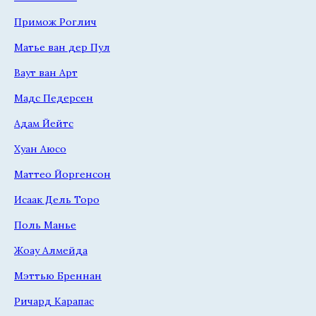
Примож Роглич
Матье ван дер Пул
Ваут ван Арт
Мадс Педерсен
Адам Йейтс
Хуан Аюсо
Маттео Йоргенсон
Исаак Дель Торо
Поль Манье
Жоау Алмейда
Мэттью Бреннан
Ричард Карапас