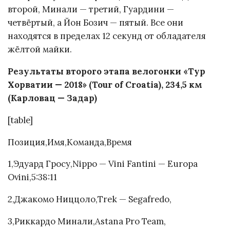
второй, Минали — третий, Гуардини —
четвёртый, а Йон Бозич — пятый. Все они
находятся в пределах 12 секунд от обладателя
жёлтой майки.
Результаты второго этапа велогонки «Тур
Хорватии — 2018» (Tour of Croatia), 234,5 км
(Карловац — Задар)
[table]
Позиция,Имя,Команда,Время
1,Эдуард Гросу,Nippo — Vini Fantini — Europa
Ovini,5:38:11
2,Джакомо Ниццоло,Trek — Segafredo,
3,Риккардо Минали,Astana Pro Team,