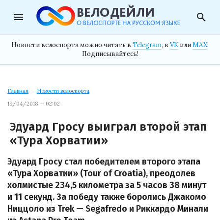
menu
search
Новости велоспорта можно читать в
Telegram
, в
VK
или
MAX
.
Подписывайтесь!
Главная
→
Новости велоспорта
19/04/2018 — 02:02
Эдуард Гросу выиграл второй этап
«Тура Хорватии»
Эдуард Гросу стал победителем второго этапа
«Тура Хорватии» (Tour of Croatia), преодолев
холмистые 234,5 километра за 5 часов 38 минут
и 11 секунд. За победу также боролись Джакомо
Ниццоло из Trek — Segafredo и Риккардо Минали