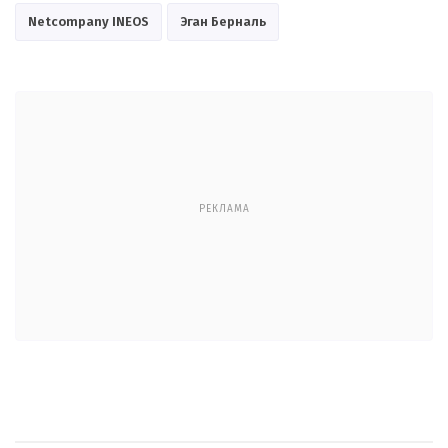
Netcompany INEOS
Эган Берналь
РЕКЛАМА