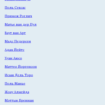
Поль Сексас
Примож Роглич
Матье ван дер Пул
Ваут ван Арт
Мадс Педерсен
Адам Йейтс
Хуан Аюсо
Маттео Йоргенсон
Исаак Дель Торо
Поль Манье
Жоау Алмейда
Мэттью Бреннан