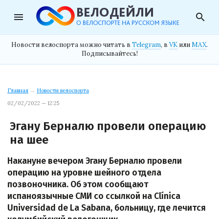
menu
search
Новости велоспорта можно читать в
Telegram
, в
VK
или
MAX
.
Подписывайтесь!
Главная
→
Новости велоспорта
02/02/2022 — 12:25
Эгану Берналю провели операцию
на шее
Накануне вечером Эгану Берналю провели
операцию на уровне шейного отдела
позвоночника. Об этом сообщают
испаноязычные СМИ со ссылкой на Clínica
Universidad de La Sabana, больницу, где лечится