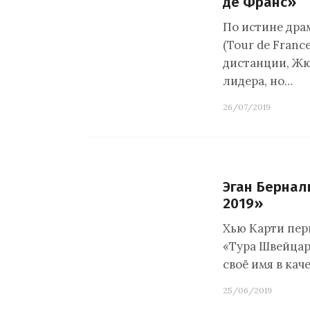
де Франс»
По истине дра
(Tour de Franc
дистанции, Ж
лидера, но…
26/07/2019
Эган Бернал
2019»
Хью Карти пер
«Тура Швейцари
своё имя в кач
25/06/2019