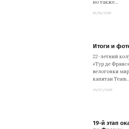
но также…
10/10/2019
Итоги и фот
22-летний кол
«Тур де Франс»
велогонки мир
капитан Team
29/07/2019
19-й этап о