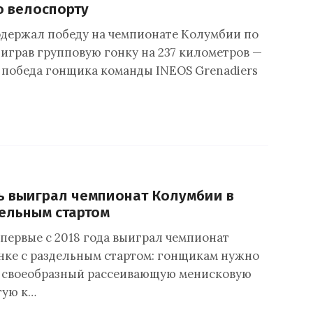
о велоспорту
одержал победу на чемпионате Колумбии по
ыиграв групповую гонку на 237 километров —
я победа гонщика команды INEOS Grenadiers
ь выиграл чемпионат Колумбии в
дельным стартом
впервые с 2018 года выиграл чемпионат
нке с раздельным стартом: гонщикам нужно
ь своеобразный рассеивающую менисковую
тую к…