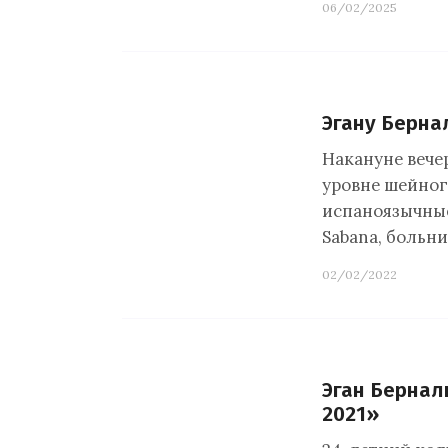
06/02/2025
Эгану Берна
Накануне вече
уровне шейног
испаноязычные 
Sabana, больни
02/02/2022
Эган Бернал
2021»