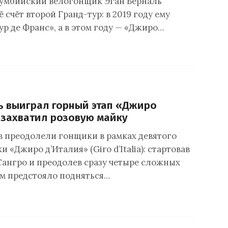
умбийский велогонщик Эган Берналь
ё счёт второй Гранд-тур: в 2019 году ему
р де Франс», а в этом году — «Джиро…
ь выиграл горный этап «Джиро
 захватил розовую майку
в преодолели гонщики в рамках девятого
и «Джиро д’Италия» (Giro d’Italia): стартовав
Сангро и преодолев сразу четыре сложных
м предстояло подняться…