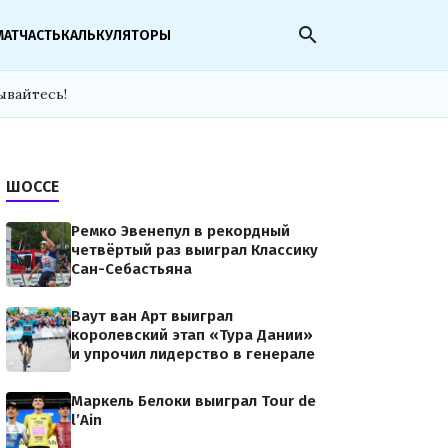
search
МАТЧАСТЬ
КАЛЬКУЛЯТОРЫ
ывайтесь!
ШОССЕ
Ремко Эвенепул в рекордный
четвёртый раз выиграл Классику
Сан-Себастьяна
Ваут ван Арт выиграл
королевский этап «Тура Дании»
и упрочил лидерство в генерале
Маркель Белоки выиграл Tour de
l’Ain