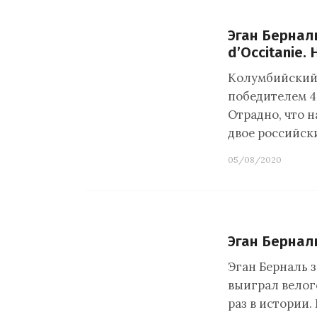
Эган Бернал
d’Occitanie.
Колумбийский 
победителем 44
Отрадно, что н
двое российск
05/08/2020
Эган Бернал
Эган Берналь з
выиграл велог
раз в истории