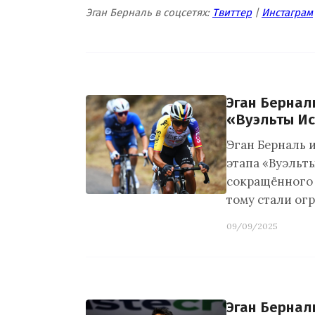
Эган Берналь в соцсетях:
Твиттер
|
Инстаграм
Эган Бернал
«Вуэльты И
Эган Берналь и
этапа «Вуэльт
сокращённого 
тому стали ог
09/09/2025
Эган Бернал