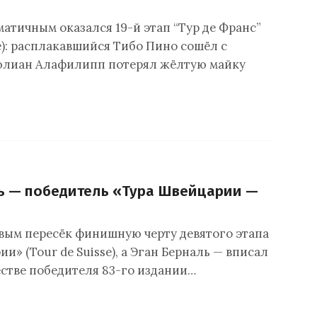
матичным оказался 19-й этап “Тур де Франс”
e): расплакавшийся Тибо Пино сошёл с
юлиан Алафилипп потерял жёлтую майку
ь — победитель «Тура Швейцарии —
вым пересёк финишную черту девятого этапа
и» (Tour de Suisse), а Эган Берналь — вписал
естве победителя 83-го издании…