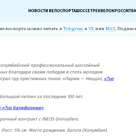
НОВОСТИ ВЕЛОСПОРТА
ШОССЕ
ТРЕК
ВЕЛОКРОСС
МТБ
велоспорта можно читать в
Telegram
, в
VK
или
MAX
. Подпис
— колумбийский профессиональный шоссейный
ных благодаря своим победам в столь молодом
выиграл тру престижных гонки: «Париж — Ницца»,
«Тур
ольшой петли» за последние 100 лет.
л «Тур Калифорнии»
.
рочный контракт с INEOS Grenadiers.
г. Рост: 174 см. Место рождения: Богота (Колумбия).