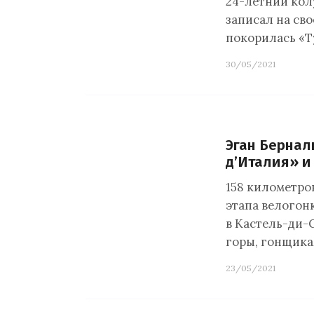
24-летний кол
записал на сво
покорилась «Ту
30/05/2021
Эган Бернал
д’Италия» и
158 километро
этапа велогонк
в Кастель-ди-
горы, гонщика
23/05/2021