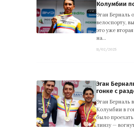
Колумбии п
Эган Берналь 
велоспорту, в
это уже втора
на…
11/02/2025
Эган Бернал
гонке с раз
Эган Берналь 
Колумбии в го
было проехат
линзу — вогну