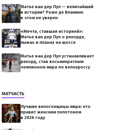
Матье ван дер Пул — величайший
в истории? Роже де Вламинк
в этом не уверен
«Мечта, ставшая историей»:
Матье ван дер Пул о рекорде,
лыжах и планах на шоссе
Матье ван дер Пул устанавливает
рекорд, став восьмикратным
чемпионом мира по велокроссу
МАТЧАСТЬ
Лучшие велогонщицы мира: кто
правит женским пелотоном
в 2026 году