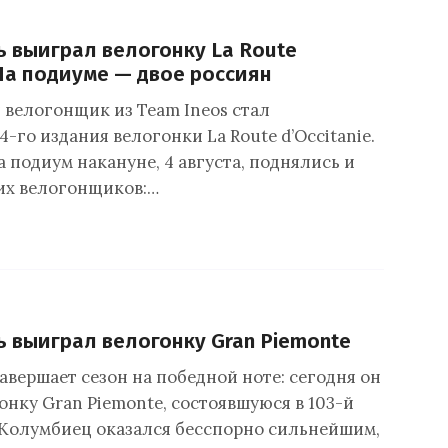
ь выиграл велогонку La Route
 На подиуме — двое россиян
велогонщик из Team Ineos стал
-го издания велогонки La Route d’Occitanie.
а подиум накануне, 4 августа, поднялись и
их велогонщиков:…
ь выиграл велогонку Gran Piemonte
авершает сезон на победной ноте: сегодня он
онку Gran Piemonte, состоявшуюся в 103-й
. Колумбиец оказался бесспорно сильнейшим,