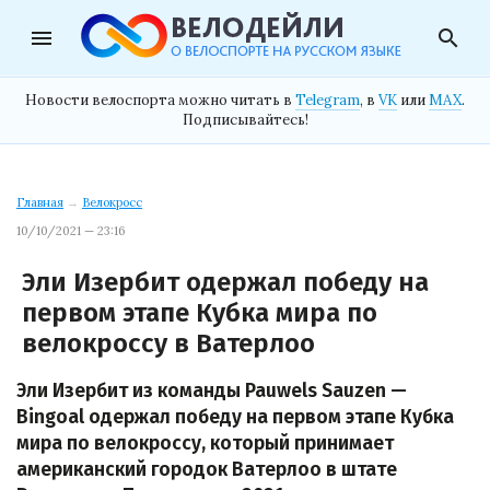
menu
search
Новости велоспорта можно читать в
Telegram
, в
VK
или
MAX
.
Подписывайтесь!
Главная
→
Велокросс
10/10/2021 — 23:16
Эли Изербит одержал победу на
первом этапе Кубка мира по
велокроссу в Ватерлоо
Эли Изербит из команды Pauwels Sauzen —
Bingoal одержал победу на первом этапе Кубка
мира по велокроссу, который принимает
американский городок Ватерлоо в штате