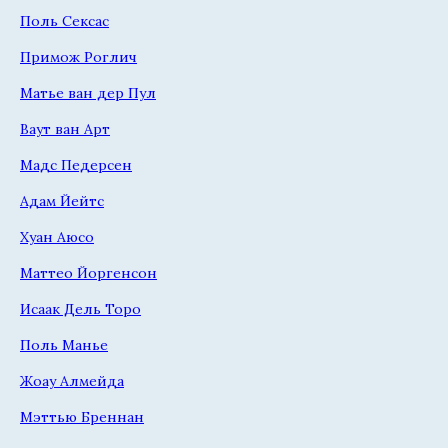
Поль Сексас
Примож Роглич
Матье ван дер Пул
Ваут ван Арт
Мадс Педерсен
Адам Йейтс
Хуан Аюсо
Маттео Йоргенсон
Исаак Дель Торо
Поль Манье
Жоау Алмейда
Мэттью Бреннан