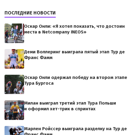
ПОСЛЕДНИЕ НОВОСТИ
Оскар Онли: «Я хотел показать, что достоин
места в Netcompany INEOS»
Деми Воллеринг выиграла пятый этап Тур де
Франс Фамм
Оскар Онли одержал победу на втором этапе
Тура Бургоса
Милан выиграл третий этап Тура Польши
и оформил хет-трик в спринтах
Марлен Ройссер выиграла разделку на Тур де
Франс Фамм