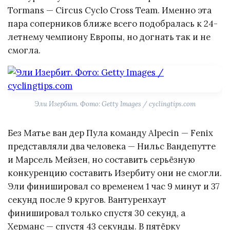
Tormans — Circus Cyclo Cross Team. Именно эта
пара соперников ближе всего подобралась к 24-
летнему чемпиону Европы, но догнать так и не
смогла.
Эли Изербит. Фото: Getty Images / cyclingtips.com
Без Матье ван дер Пула команду Alpecin — Fenix
представляли два человека — Нильс Вандепутте
и Марсель Мейзен, но составить серьёзную
конкуренцию составить Изербиту они не смогли.
Эли финишировал со временем 1 час 9 минут и 37
секунд после 9 кругов. Вантуренхаут
финишировал только спустя 30 секунд, а
Херманс — спустя 43 секунды. В пятёрку