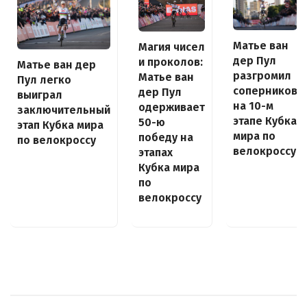
Матье ван
Магия чисел
дер Пул
и проколов:
Матье ван дер
разгромил
Матье ван
Пул легко
соперников
дер Пул
выиграл
на 10-м
одерживает
заключительный
этапе Кубка
50-ю
этап Кубка мира
мира по
победу на
по велокроссу
велокроссу
этапах
Кубка мира
по
велокроссу