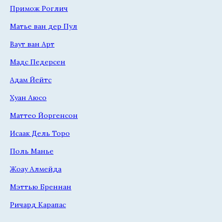
Примож Роглич
Матье ван дер Пул
Ваут ван Арт
Мадс Педерсен
Адам Йейтс
Хуан Аюсо
Маттео Йоргенсон
Исаак Дель Торо
Поль Манье
Жоау Алмейда
Мэттью Бреннан
Ричард Карапас