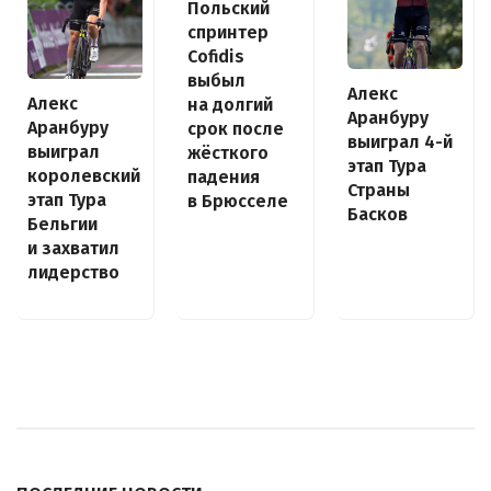
Польский
спринтер
Cofidis
выбыл
Алекс
Алекс
на долгий
Аранбуру
Аранбуру
срок после
выиграл 4-й
выиграл
жёсткого
этап Тура
королевский
падения
Страны
этап Тура
в Брюсселе
Басков
Бельгии
и захватил
лидерство