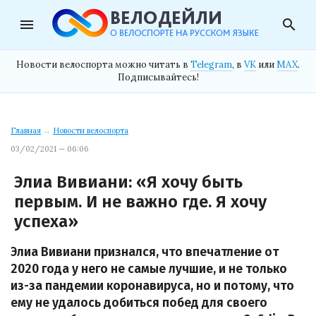
menu
search
Новости велоспорта можно читать в
Telegram
, в
VK
или
MAX
.
Подписывайтесь!
Главная
→
Новости велоспорта
03/02/2021 — 06:06
Элиа Вивиани: «Я хочу быть
первым. И не важно где. Я хочу
успеха»
Элиа Вивиани признался, что впечатление от
2020 года у него не самые лучшие, и не только
из-за пандемии коронавируса, но и потому, что
ему не удалось добиться побед для своего