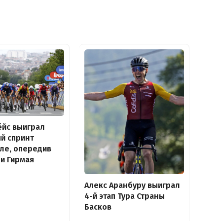
ёйс выиграл
й спринт
ле, опередив
и Гирмая
Алекс Аранбуру выиграл
4-й этап Тура Страны
Басков