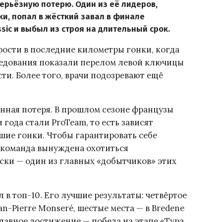
серьёзную потерю. Один из её лидеров,
ки, попал в жёсткий завал в финале
ssic и выбыл из строя на длительный срок.
рости в последние километры гонки, когда
ледования показали перелом левой ключицы
ти. Более того, врачи подозревают ещё
енная потеря. В прошлом сезоне французы
 года стали ProTeam, то есть зависят
йшие гонки. Чтобы гарантировать себе
 команда вынуждена охотиться
ски — один из главных «добытчиков» этих
л в топ-10. Его лучшие результаты: четвёртое
ean-Pierre Monseré, шестые места — в Bredene
 главное достижение — победа на этапе «Тура