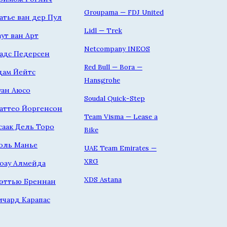
Groupama — FDJ United
атье ван дер Пул
Lidl — Trek
аут ван Арт
Netcompany INEOS
адс Педерсен
Red Bull — Bora —
дам Йейтс
Hansgrohe
уан Аюсо
Soudal Quick-Step
аттео Йоргенсон
Team Visma — Lease a
саак Дель Торо
Bike
оль Манье
UAE Team Emirates —
XRG
оау Алмейда
XDS Astana
эттью Бреннан
ичард Карапас