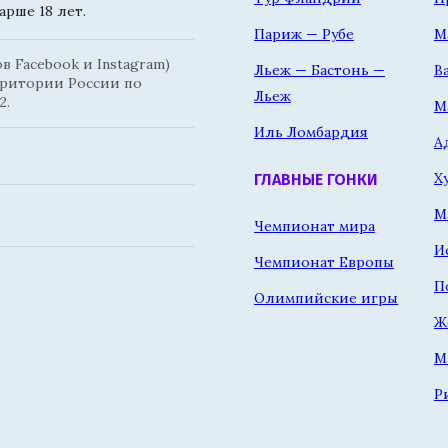
рше 18 лет.
Париж — Рубе
М
 Facebook и Instagram)
Льеж — Бастонь —
В
рритории России по
Льеж
2.
М
Иль Ломбардия
А
Х
ГЛАВНЫЕ ГОНКИ
М
Чемпионат мира
И
Чемпионат Европы
П
Олимпийские игры
Ж
М
Р