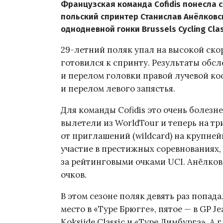
Французская команда Cofidis понесла 
польский спринтер Станислав Анёлковс
однодневной гонки Brussels Cycling Cla
29-летний поляк упал на высокой ско
готовился к спринту. Результаты обс
и перелом головки правой лучевой кос
и перелом левого запястья.
Для команды Cofidis это очень болезн
вылетели из WorldTour и теперь на три
от приглашений (wildcard) на крупне
участие в престижных соревнованиях,
за рейтинговыми очками UCI. Анёлков
очков.
В этом сезоне поляк девять раз попада
место в «Туре Брюгге», пятое — в GP J
Koksijde Classic и «Туре Лимбурга». А