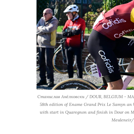
Станислав Анёлковски / DOUR, BELGIUM - MARCH 
58th edition of Ename Grand Prix Le Samyn an UC
with start in Quaregnon and finish in Dour on M
Meuleneir/