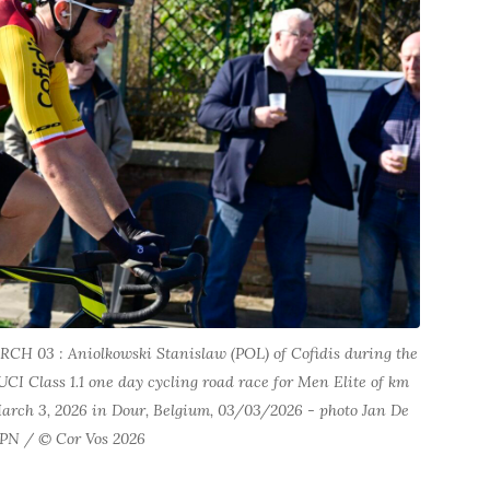
03 : Aniolkowski Stanislaw (POL) of Cofidis during the
I Class 1.1 one day cycling road race for Men Elite of km
arch 3, 2026 in Dour, Belgium, 03/03/2026 - photo Jan De
PN / © Cor Vos 2026