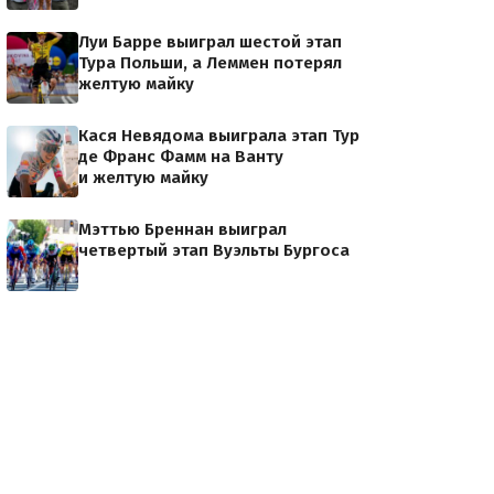
Луи Барре выиграл шестой этап
Тура Польши, а Леммен потерял
желтую майку
Кася Невядома выиграла этап Тур
де Франс Фамм на Ванту
и желтую майку
Мэттью Бреннан выиграл
четвертый этап Вуэльты Бургоса