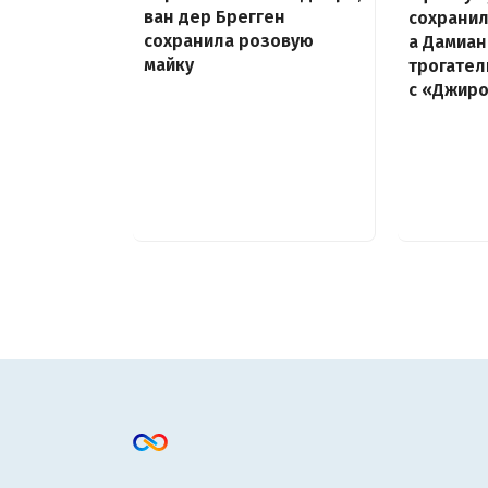
ван дер Брегген
сохранил
сохранила розовую
а Дамиан
майку
трогате
с «Джир