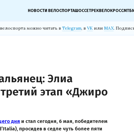
НОВОСТИ ВЕЛОСПОРТА
ШОССЕ
ТРЕК
ВЕЛОКРОСС
МТБ
велоспорта можно читать в
Telegram
, в
VK
или
MAX
. Подпис
льянец: Элиа
третий этап «Джиро
щего дня
и стал сегодня, 6 мая, победителем
’Italia), просидев в седле чуть более пяти