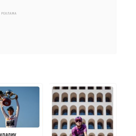
РЕКЛАМА
улалиу