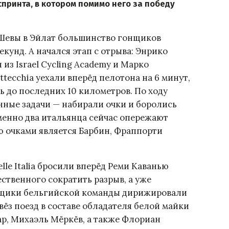
принта, в котором помимо него за победу
-Шевы в Эйлат большинство гонщиков
секунд. А начался этап с отрыва: Энрико
 из Israel Cycling Academy и Марко
ttecchia уехали вперёд пелотона на 6 минут,
ь до последних 10 километров. По ходу
нные задачи — набирали очки и боролись
именно два итальянца сейчас опережают
ью очками является Барбин, Фраппорти
Selle Italia бросили вперёд Реми Каванью
ственного сократить разрыв, а уже
нщики бельгийской команды дирижировали
ёз поезд в составе обладателя белой майки
, Михаэль Мёркёв, а также Флориан