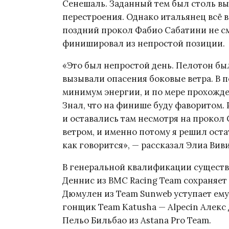
Сенешаль. Заданный тем был столь вы
перестроения. Однако итальянец всё в
поздний прокол Фабио Сабатини не см
финишировал из непростой позиции.
«Это был непростой день. Пелотон бы
вызывали опасения боковые ветра. В пе
минимум энергии, и по мере прохожде
Знал, что на финише буду фаворитом.
и оставались там несмотря на прокол 
ветром, и именно потому я решил оста
как говорится», — рассказал Элиа Ви
В генеральной квалификации существ
Деннис из BMC Racing Team сохраняет
Дюмулен из Team Sunweb уступает ему 
гонщик Team Katusha — Alpecin Алекс Д
Пельо Бильбао из Astana Pro Team.