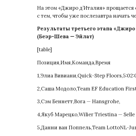
На этом «Джиро д’Италия» прощается с
с тем, чтобы уже послезавтра начать 
Результаты третьего этапа «Джиро д’
(Беэр-Шева — Эйлат)
[table]
Позиция,Имя,Команда,Время
1,Элиа Вивиани,Quick-Step Floors,5:02:
2,Саша Модоло,Team EF Education Firs
3,Сэм Беннетт,Bora — Hansgrohe,
4,Якуб Марецко,Wilier Triestina — Selle I
5,Данни ван Поппель,Team LottoNL-Ju