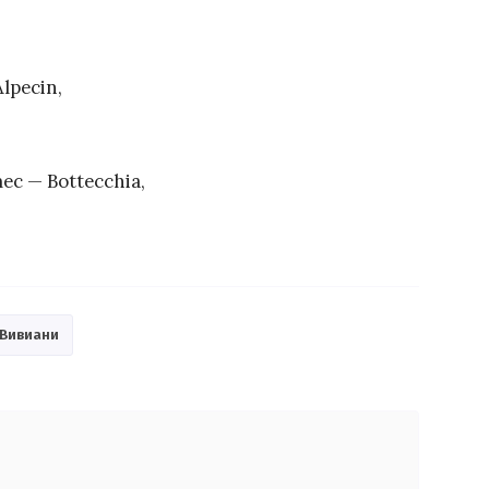
lpecin,
ec — Bottecchia,
 Вивиани