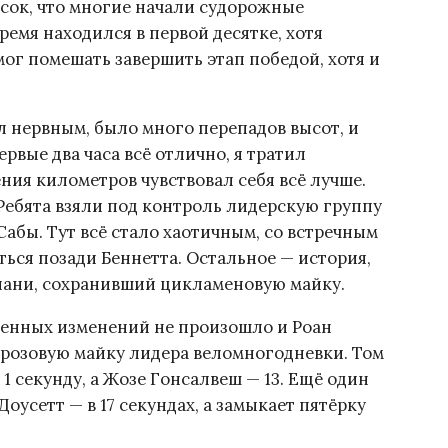
сок, что многие начали судорожные
ремя находился в первой десятке, хотя
ог помешать завершить этап победой, хотя и
л нервным, было много перепадов высот, и
рвые два часа всё отлично, я тратил
ния километров чувствовал себя всё лучше.
 Ребята взяли под контроль лидерскую группу
Сабы. Тут всё стало хаотичным, со встречным
ться позади Беннетта. Остальное — история,
виани, сохранивший цикламеновую майку.
енных изменений не произошло и Роан
 розовую майку лидера веломногодневки. Том
1 секунду, а Жозе Гонсалвеш — 13. Ещё один
оусетт — в 17 секундах, а замыкает пятёрку