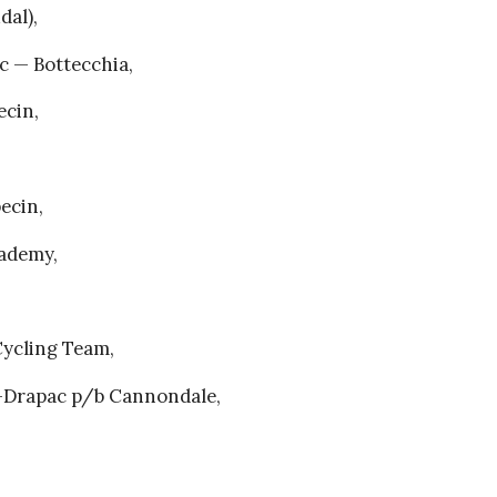
dal),
 — Bottecchia,
cin,
ecin,
cademy,
ycling Team,
-Drapac p/b Cannondale,