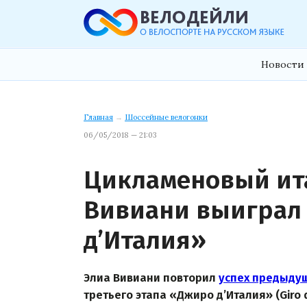
Новости 
Главная
→
Шоссейные велогонки
06/05/2018 — 21:03
Цикламеновый ита
Вивиани выиграл 
д’Италия»
Элиа Вивиани повторил
успех предыду
третьего этапа «Джиро д’Италия» (Giro d