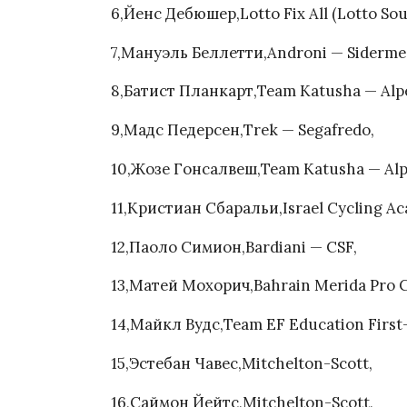
6,Йенс Дебюшер,Lotto Fix All (Lotto Sou
7,Мануэль Беллетти,Androni — Sidermec
8,Батист Планкарт,Team Katusha — Alpe
9,Мадс Педерсен,Trek — Segafredo,
10,Жозе Гонсалвеш,Team Katusha — Alp
11,Кристиан Сбаральи,Israel Cycling A
12,Паоло Симион,Bardiani — CSF,
13,Матей Мохорич,Bahrain Merida Pro C
14,Майкл Вудс,Team EF Education First
15,Эстебан Чавес,Mitchelton-Scott,
16,Саймон Йейтс,Mitchelton-Scott,