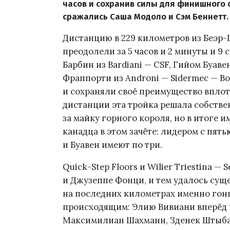
часов и сохранив силы для финишного с
сражались Саша Модоло и Сэм Беннетт.
Дистанцию в 229 километров из Беэр
преодолели за 5 часов и 2 минуты и 9 
Барбин из Bardiani — CSF, Гийом Буавен
Фраппорти из Androni — Sidermec — Bo
и сохраняли своё преимущество вплот
дистанции эта тройка решала собстве
за майку горного короля, но в итоге 
канадца в этом зачёте: лидером с пят
и Буавен имеют по три.
Quick-Step Floors и Wilier Triestina — 
и Джузеппе Фонци, и тем удалось суще
на последних километрах именно го
происходящим: Элию Вивиани вперёд в
Максимилиан Шахманн, Зденек Штыбар