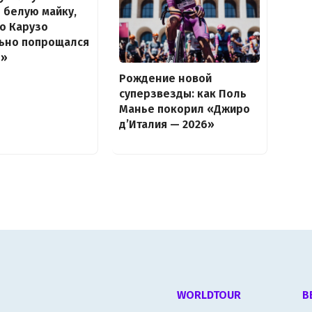
 белую майку,
о Карузо
льно попрощался
о»
Рождение новой
суперзвезды: как Поль
Манье покорил «Джиро
д’Италия — 2026»
WORLDTOUR
В