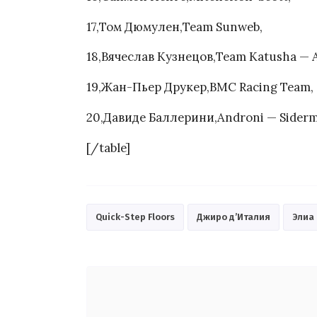
17,Том Дюмулен,Team Sunweb,
18,Вячеслав Кузнецов,Team Katusha — A
19,Жан-Пьер Друкер,BMC Racing Team,
20,Давиде Баллерини,Androni — Siderm
[/table]
Quick-Step Floors
Джиро д’Италия
Элиа