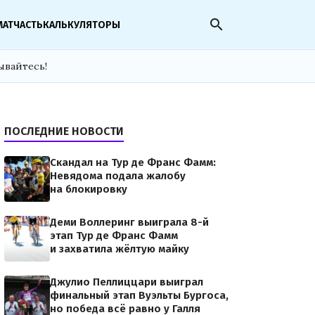
search
МАТЧАСТЬ
КАЛЬКУЛЯТОРЫ
ывайтесь!
ПОСЛЕДНИЕ НОВОСТИ
Скандал на Тур де Франс Фамм:
Невядома подала жалобу
на блокировку
Деми Воллеринг выиграла 8-й
этап Тур де Франс Фамм
и захватила жёлтую майку
Джулио Пеллиццари выиграл
финальный этап Вуэльты Бургоса,
но победа всё равно у Галля