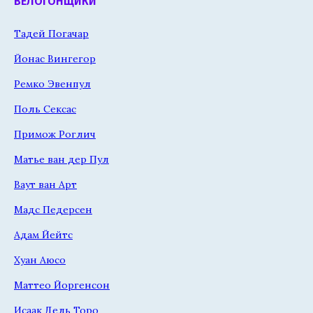
ВЕЛОГОНЩИКИ
Тадей Погачар
Йонас Вингегор
Ремко Эвенпул
Поль Сексас
Примож Роглич
Матье ван дер Пул
Ваут ван Арт
Мадс Педерсен
Адам Йейтс
Хуан Аюсо
Маттео Йоргенсон
Исаак Дель Торо