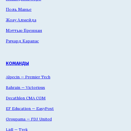
Поль Манье
Жоау Алмейда
Мэттью Бреннан
Ричард Карапас
КОМАНДЫ
Alpecin — Premier Tech
Bahrain — Victorious
Decathlon CMA CGM
EF Education — EasyPost
Groupama — FDJ United
Lidl — Trek