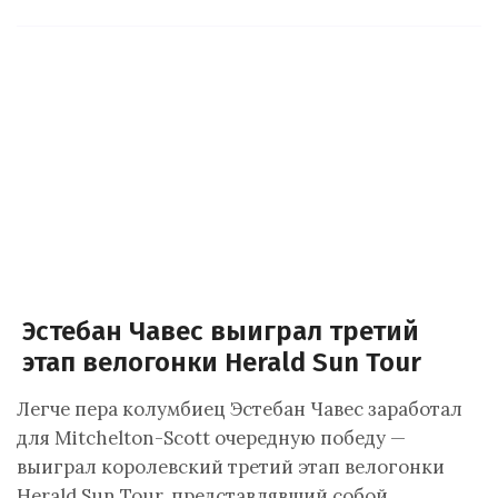
Эстебан Чавес выиграл третий
этап велогонки Herald Sun Tour
Легче пера колумбиец Эстебан Чавес заработал
для Mitchelton-Scott очередную победу —
выиграл королевский третий этап велогонки
Herald Sun Tour, представлявший собой